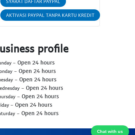
SYARAT DAFTAR PAYPAL
AKTIVASI PAYPAL TANPA KARTU KREDIT
usiness profile
- Open 24 hours
Sunday
- Open 24 hours
Monday
- Open 24 hours
uesday
- Open 24 hours
Wednesday
- Open 24 hours
hursday
- Open 24 hours
riday
- Open 24 hours
aturday
Chat with us