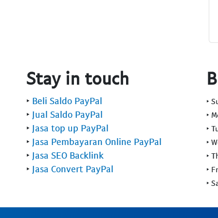
Stay in touch
B
‣
Beli Saldo PayPal
‣ 
‣
Jual Saldo PayPal
‣ 
‣
Jasa top up PayPal
‣ T
‣
Jasa Pembayaran Online PayPal
‣ 
‣
Jasa SEO Backlink
‣ T
‣
Jasa Convert PayPal
‣ F
‣ S