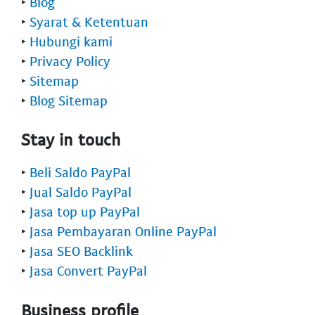
‣
Blog
‣
Syarat & Ketentuan
‣
Hubungi kami
‣
Privacy Policy
‣
Sitemap
‣
Blog Sitemap
Stay in touch
‣
Beli Saldo PayPal
‣
Jual Saldo PayPal
‣
Jasa top up PayPal
‣
Jasa Pembayaran Online PayPal
‣
Jasa SEO Backlink
‣
Jasa Convert PayPal
Business profile