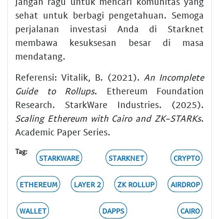
Jangan ragu untuk mencari komunitas yang
sehat untuk berbagi pengetahuan. Semoga
perjalanan investasi Anda di Starknet
membawa kesuksesan besar di masa
mendatang.
Referensi: Vitalik, B. (2021).
An Incomplete
Guide to Rollups
. Ethereum Foundation
Research. StarkWare Industries. (2025).
Scaling Ethereum with Cairo and ZK-STARKs
.
Academic Paper Series.
Tag:
STARKWARE
STARKNET
CRYPTO
ETHEREUM
LAYER 2
ZK ROLLUP
AIRDROP
WALLET
DAPPS
CAIRO