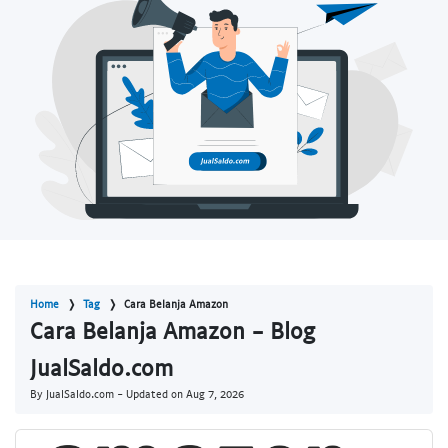
Home
Tag
Cara Belanja Amazon
Cara Belanja Amazon - Blog
JualSaldo.com
By JualSaldo.com - Updated on
Aug 7, 2026