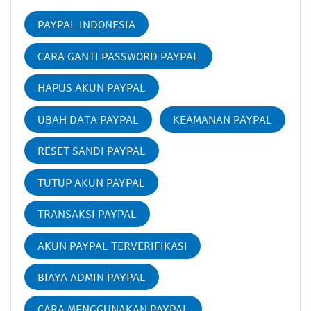
PAYPAL INDONESIA
CARA GANTI PASSWORD PAYPAL
HAPUS AKUN PAYPAL
UBAH DATA PAYPAL
KEAMANAN PAYPAL
RESET SANDI PAYPAL
TUTUP AKUN PAYPAL
TRANSAKSI PAYPAL
AKUN PAYPAL TERVERIFIKASI
BIAYA ADMIN PAYPAL
CARA MENGGUNAKAN PAYPAL