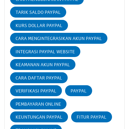
TARIK SALDO PAYPAL
KURS DOLLAR PAYPAL
CARA MENGINTEGRASIKAN AKUN PAYPAL
INTEGRASI PAYPAL WEBSITE
KEAMANAN AKUN PAYPAL
CARA DAFTAR PAYPAL
VERIFIKASI PAYPAL
PAYPAL
PEMBAYARAN ONLINE
KEUNTUNGAN PAYPAL
FITUR PAYPAL