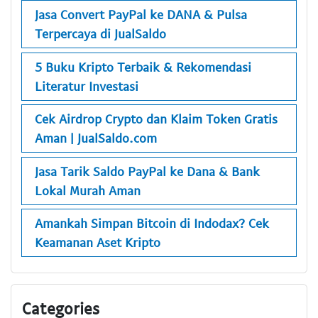
Jasa Convert PayPal ke DANA & Pulsa
Terpercaya di JualSaldo
5 Buku Kripto Terbaik & Rekomendasi
Literatur Investasi
Cek Airdrop Crypto dan Klaim Token Gratis
Aman | JualSaldo.com
Jasa Tarik Saldo PayPal ke Dana & Bank
Lokal Murah Aman
Amankah Simpan Bitcoin di Indodax? Cek
Keamanan Aset Kripto
Categories