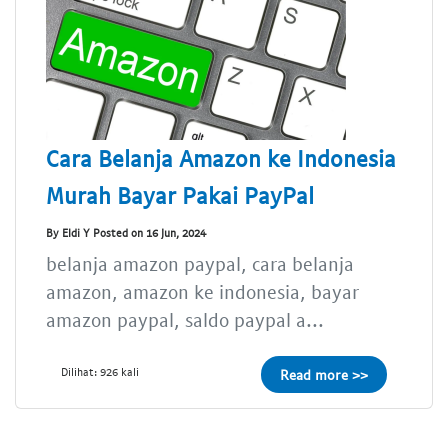
Cara Belanja Amazon ke Indonesia
Murah Bayar Pakai PayPal
By Eldi Y Posted on 16 Jun, 2024
belanja amazon paypal, cara belanja
amazon, amazon ke indonesia, bayar
amazon paypal, saldo paypal a...
Dilihat: 926 kali
Read more >>