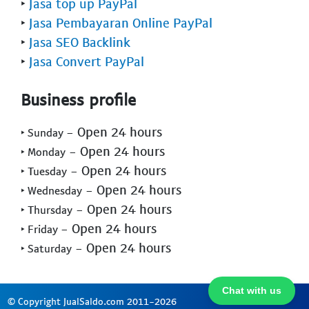
‣
Jasa top up PayPal
‣
Jasa Pembayaran Online PayPal
‣
Jasa SEO Backlink
‣
Jasa Convert PayPal
Business profile
- Open 24 hours
‣ Sunday
- Open 24 hours
‣ Monday
- Open 24 hours
‣ Tuesday
- Open 24 hours
‣ Wednesday
- Open 24 hours
‣ Thursday
- Open 24 hours
‣ Friday
- Open 24 hours
‣ Saturday
Chat with us
© Copyright JualSaldo.com 2011-2026