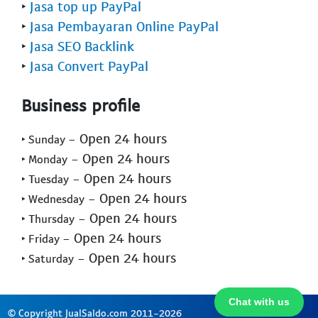
‣
Jasa top up PayPal
‣
Jasa Pembayaran Online PayPal
‣
Jasa SEO Backlink
‣
Jasa Convert PayPal
Business profile
- Open 24 hours
‣ Sunday
- Open 24 hours
‣ Monday
- Open 24 hours
‣ Tuesday
- Open 24 hours
‣ Wednesday
- Open 24 hours
‣ Thursday
- Open 24 hours
‣ Friday
- Open 24 hours
‣ Saturday
Chat with us
© Copyright JualSaldo.com 2011-2026