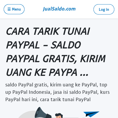
☰ Menu
Log in
CARA TARIK TUNAI
PAYPAL - SALDO
PAYPAL GRATIS, KIRIM
UANG KE PAYPA ...
saldo PayPal gratis, kirim uang ke PayPal, top
up PayPal Indonesia, jasa isi saldo PayPal, kurs
PayPal hari ini, cara tarik tunai PayPal