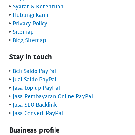
‣
Syarat & Ketentuan
‣
Hubungi kami
‣
Privacy Policy
‣
Sitemap
‣
Blog Sitemap
Stay in touch
‣
Beli Saldo PayPal
‣
Jual Saldo PayPal
‣
Jasa top up PayPal
‣
Jasa Pembayaran Online PayPal
‣
Jasa SEO Backlink
‣
Jasa Convert PayPal
Business profile