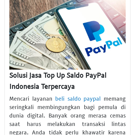
Solusi Jasa Top Up Saldo PayPal
Indonesia Terpercaya
Mencari layanan
beli saldo paypal
memang
seringkali membingungkan bagi pemula di
dunia digital. Banyak orang merasa cemas
saat harus melakukan transaksi lintas
negara. Anda tidak perlu khawatir karena