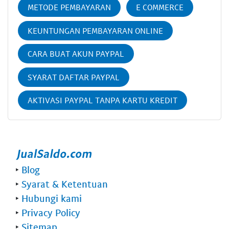
METODE PEMBAYARAN
E COMMERCE
KEUNTUNGAN PEMBAYARAN ONLINE
CARA BUAT AKUN PAYPAL
SYARAT DAFTAR PAYPAL
AKTIVASI PAYPAL TANPA KARTU KREDIT
‣
Blog
‣
Syarat & Ketentuan
‣
Hubungi kami
‣
Privacy Policy
‣
Sitemap