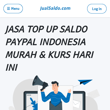
☰ Menu
Log in
JASA TOP UP SALDO
PAYPAL INDONESIA
MURAH & KURS HARI
INI