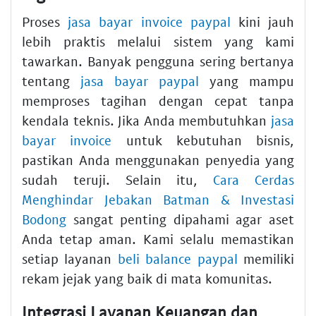
Proses
jasa bayar invoice paypal
kini jauh
lebih praktis melalui sistem yang kami
tawarkan. Banyak pengguna sering bertanya
tentang
jasa bayar paypal
yang mampu
memproses tagihan dengan cepat tanpa
kendala teknis. Jika Anda membutuhkan
jasa
bayar invoice
untuk kebutuhan bisnis,
pastikan Anda menggunakan penyedia yang
sudah teruji. Selain itu,
Cara Cerdas
Menghindar Jebakan Batman & Investasi
Bodong
sangat penting dipahami agar aset
Anda tetap aman. Kami selalu memastikan
setiap layanan
beli balance paypal
memiliki
rekam jejak yang baik di mata komunitas.
Integrasi Layanan Keuangan dan