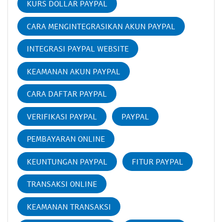
KURS DOLLAR PAYPAL
CARA MENGINTEGRASIKAN AKUN PAYPAL
INTEGRASI PAYPAL WEBSITE
KEAMANAN AKUN PAYPAL
CARA DAFTAR PAYPAL
VERIFIKASI PAYPAL
PAYPAL
PEMBAYARAN ONLINE
KEUNTUNGAN PAYPAL
FITUR PAYPAL
TRANSAKSI ONLINE
KEAMANAN TRANSAKSI