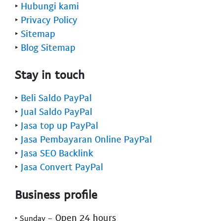
‣
Hubungi kami
‣
Privacy Policy
‣
Sitemap
‣
Blog Sitemap
Stay in touch
‣
Beli Saldo PayPal
‣
Jual Saldo PayPal
‣
Jasa top up PayPal
‣
Jasa Pembayaran Online PayPal
‣
Jasa SEO Backlink
‣
Jasa Convert PayPal
Business profile
- Open 24 hours
‣ Sunday