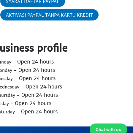
SYARAT DAFTAR PAYPAL
AKTIVASI PAYPAL TANPA KARTU KREDIT
usiness profile
- Open 24 hours
Sunday
- Open 24 hours
Monday
- Open 24 hours
uesday
- Open 24 hours
Wednesday
- Open 24 hours
hursday
- Open 24 hours
riday
- Open 24 hours
aturday
Chat with us