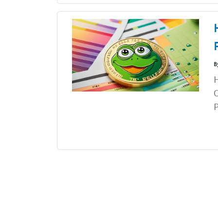
B
H
C
P