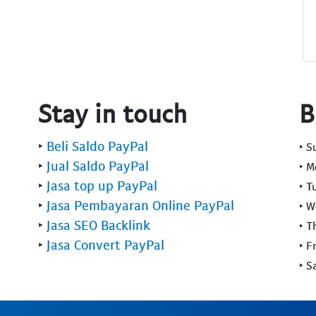
Stay in touch
B
‣
Beli Saldo PayPal
‣ 
‣
Jual Saldo PayPal
‣ 
‣
Jasa top up PayPal
‣ T
‣
Jasa Pembayaran Online PayPal
‣ 
‣
Jasa SEO Backlink
‣ T
‣
Jasa Convert PayPal
‣ F
‣ S