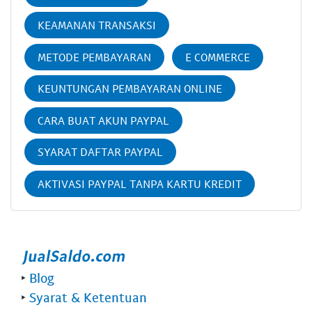
KEAMANAN TRANSAKSI
METODE PEMBAYARAN
E COMMERCE
KEUNTUNGAN PEMBAYARAN ONLINE
CARA BUAT AKUN PAYPAL
SYARAT DAFTAR PAYPAL
AKTIVASI PAYPAL TANPA KARTU KREDIT
‣
Blog
‣
Syarat & Ketentuan