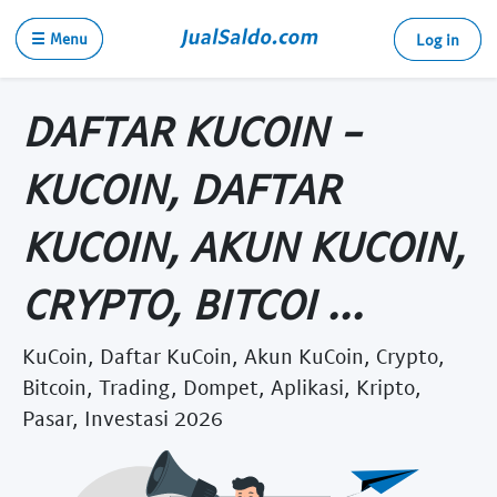
☰ Menu
Log in
DAFTAR KUCOIN -
KUCOIN, DAFTAR
KUCOIN, AKUN KUCOIN,
CRYPTO, BITCOI ...
KuCoin, Daftar KuCoin, Akun KuCoin, Crypto,
Bitcoin, Trading, Dompet, Aplikasi, Kripto,
Pasar, Investasi 2026