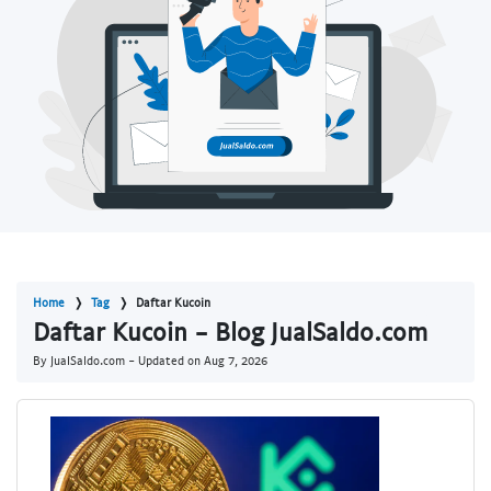
Home
Tag
Daftar Kucoin
Daftar Kucoin - Blog JualSaldo.com
By JualSaldo.com - Updated on
Aug 7, 2026