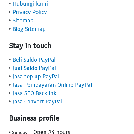
‣
Hubungi kami
‣
Privacy Policy
‣
Sitemap
‣
Blog Sitemap
Stay in touch
‣
Beli Saldo PayPal
‣
Jual Saldo PayPal
‣
Jasa top up PayPal
‣
Jasa Pembayaran Online PayPal
‣
Jasa SEO Backlink
‣
Jasa Convert PayPal
Business profile
- Open 24 hours
‣ Sunday