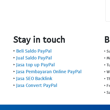
Stay in touch
B
‣
Beli Saldo PayPal
‣ 
‣
Jual Saldo PayPal
‣ 
‣
Jasa top up PayPal
‣ T
‣
Jasa Pembayaran Online PayPal
‣ 
‣
Jasa SEO Backlink
‣ T
‣
Jasa Convert PayPal
‣ F
‣ S