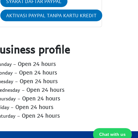
SYARAT DAFTAR PAYPAL
AKTIVASI PAYPAL TANPA KARTU KREDIT
usiness profile
- Open 24 hours
Sunday
- Open 24 hours
Monday
- Open 24 hours
uesday
- Open 24 hours
Wednesday
- Open 24 hours
hursday
- Open 24 hours
riday
- Open 24 hours
aturday
Chat with us