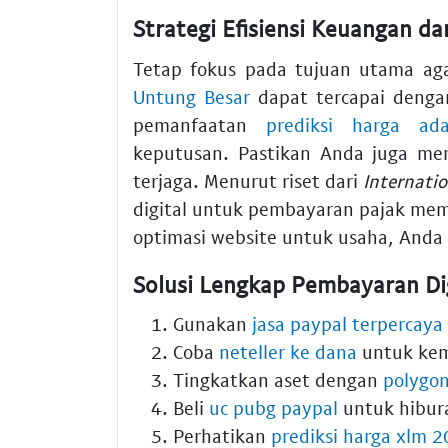
Strategi Efisiensi Keuangan da
Tetap fokus pada tujuan utama a
Untung Besar
dapat tercapai denga
pemanfaatan
prediksi harga a
keputusan. Pastikan Anda juga 
terjaga. Menurut riset dari
Internati
digital untuk pembayaran pajak mem
optimasi website untuk usaha, Anda
Solusi Lengkap Pembayaran Di
Gunakan
jasa paypal terpercaya
Coba
neteller ke dana
untuk kem
Tingkatkan aset dengan
polygo
Beli
uc pubg paypal
untuk hibur
Perhatikan
prediksi harga xlm 