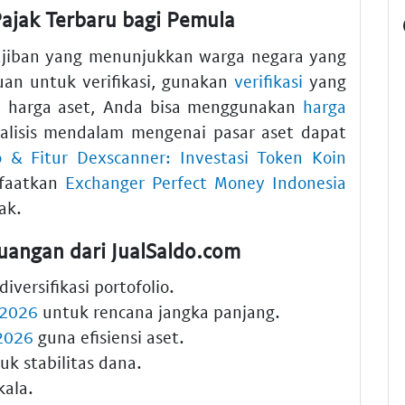
ajak Terbaru bagi Pemula
ajiban yang menunjukkan warga negara yang
an untuk verifikasi, gunakan
verifikasi
yang
 harga aset, Anda bisa menggunakan
harga
nalisis mendalam mengenai pasar aset dapat
o & Fitur Dexscanner: Investasi Token Koin
nfaatkan
Exchanger Perfect Money Indonesia
ak.
angan dari JualSaldo.com
iversifikasi portofolio.
 2026
untuk rencana jangka panjang.
 2026
guna efisiensi aset.
k stabilitas dana.
kala.