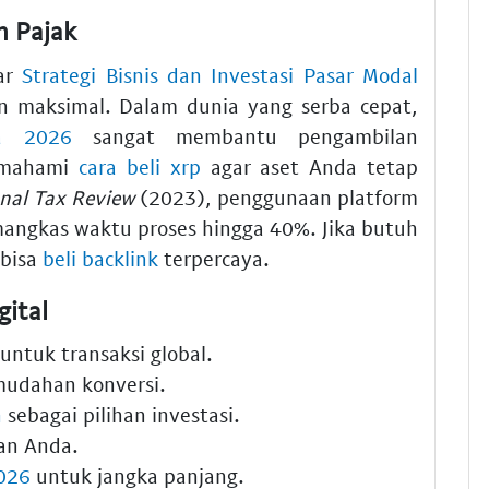
n Pajak
gar
Strategi Bisnis dan Investasi Pasar Modal
n maksimal. Dalam dunia yang serba cepat,
da 2026
sangat membantu pengambilan
memahami
cara beli xrp
agar aset Anda tetap
onal Tax Review
(2023), penggunaan platform
angkas waktu proses hingga 40%. Jika butuh
 bisa
beli backlink
terpercaya.
gital
untuk transaksi global.
udahan konversi.
n
sebagai pilihan investasi.
an Anda.
2026
untuk jangka panjang.