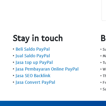
Stay in touch
B
‣
Beli Saldo PayPal
‣ 
‣
Jual Saldo PayPal
‣ 
‣
Jasa top up PayPal
‣ T
‣
Jasa Pembayaran Online PayPal
‣ 
‣
Jasa SEO Backlink
‣ T
‣
Jasa Convert PayPal
‣ F
‣ S