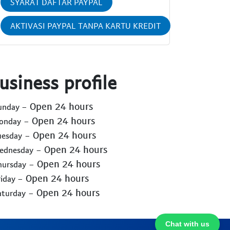
SYARAT DAFTAR PAYPAL
AKTIVASI PAYPAL TANPA KARTU KREDIT
usiness profile
- Open 24 hours
Sunday
- Open 24 hours
Monday
- Open 24 hours
uesday
- Open 24 hours
Wednesday
- Open 24 hours
hursday
- Open 24 hours
riday
- Open 24 hours
aturday
Chat with us