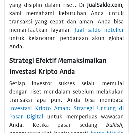
yang disiplin dalam riset. Di
JualSaldo.com
,
kami memahami kebutuhan Anda untuk
transaksi yang cepat dan aman. Anda bisa
memanfaatkan layanan
Jual saldo neteller
untuk kelancaran pendanaan akun global
Anda.
Strategi Efektif Memaksimalkan
Investasi Kripto Anda
Setiap investor sukses selalu memulai
dengan riset mendalam sebelum melakukan
transaksi apa pun. Anda bisa membaca
Investasi Kripto Aman: Strategi Untung di
Pasar Digital
untuk memperluas wawasan
Anda. Ketika pasar sedang
bullish
,
penggunaan alat bantu seperti
harga bitcoin