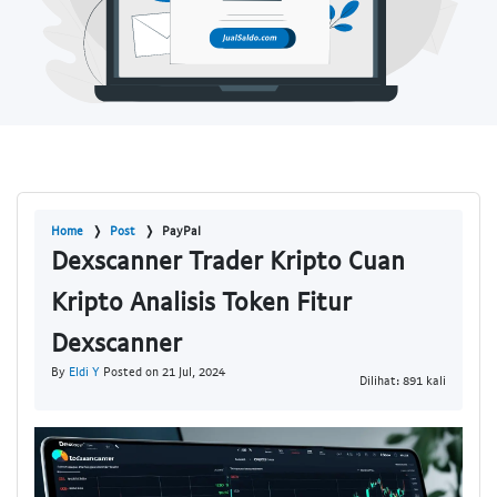
Home
Post
PayPal
Dexscanner Trader Kripto Cuan
Kripto Analisis Token Fitur
Dexscanner
By
Eldi Y
Posted on 21 Jul, 2024
Dilihat: 891 kali