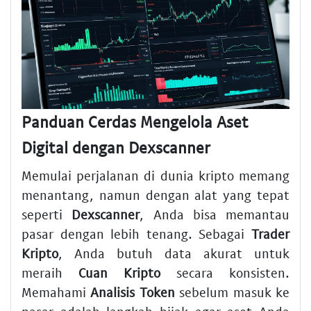
Panduan Cerdas Mengelola Aset
Digital dengan Dexscanner
Memulai perjalanan di dunia kripto memang
menantang, namun dengan alat yang tepat
seperti
Dexscanner
, Anda bisa memantau
pasar dengan lebih tenang. Sebagai
Trader
Kripto
, Anda butuh data akurat untuk
meraih
Cuan Kripto
secara konsisten.
Memahami
Analisis Token
sebelum masuk ke