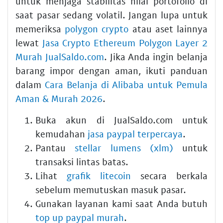
untuk menjaga stabilitas nilai portofolio di
saat pasar sedang volatil. Jangan lupa untuk
memeriksa
polygon crypto
atau aset lainnya
lewat
Jasa Crypto Ethereum Polygon Layer 2
Murah JualSaldo.com
. Jika Anda ingin belanja
barang impor dengan aman, ikuti panduan
dalam
Cara Belanja di Alibaba untuk Pemula
Aman & Murah 2026
.
Buka akun di
JualSaldo.com
untuk
kemudahan
jasa paypal terpercaya
.
Pantau
stellar lumens (xlm)
untuk
transaksi lintas batas.
Lihat
grafik litecoin
secara berkala
sebelum memutuskan masuk pasar.
Gunakan layanan kami saat Anda butuh
top up paypal murah
.