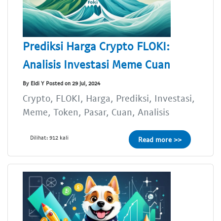
Prediksi Harga Crypto FLOKI:
Analisis Investasi Meme Cuan
By Eldi Y Posted on 29 Jul, 2024
Crypto, FLOKI, Harga, Prediksi, Investasi,
Meme, Token, Pasar, Cuan, Analisis
Dilihat: 912 kali
Read more >>