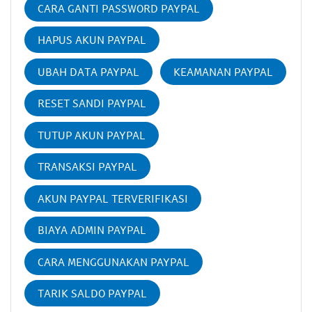
CARA GANTI PASSWORD PAYPAL
HAPUS AKUN PAYPAL
UBAH DATA PAYPAL
KEAMANAN PAYPAL
RESET SANDI PAYPAL
TUTUP AKUN PAYPAL
TRANSAKSI PAYPAL
AKUN PAYPAL TERVERIFIKASI
BIAYA ADMIN PAYPAL
CARA MENGGUNAKAN PAYPAL
TARIK SALDO PAYPAL