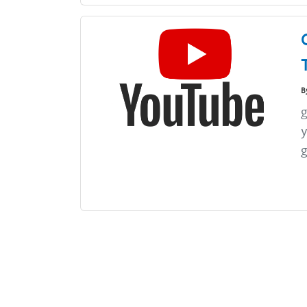
B
g
y
g