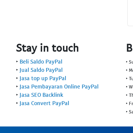
Stay in touch
B
‣
Beli Saldo PayPal
‣ 
‣
Jual Saldo PayPal
‣ 
‣
Jasa top up PayPal
‣ T
‣
Jasa Pembayaran Online PayPal
‣ 
‣
Jasa SEO Backlink
‣ T
‣
Jasa Convert PayPal
‣ F
‣ S