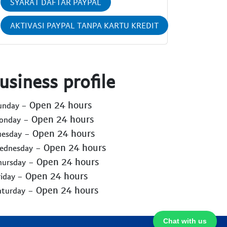
SYARAT DAFTAR PAYPAL
AKTIVASI PAYPAL TANPA KARTU KREDIT
usiness profile
- Open 24 hours
Sunday
- Open 24 hours
Monday
- Open 24 hours
uesday
- Open 24 hours
Wednesday
- Open 24 hours
hursday
- Open 24 hours
riday
- Open 24 hours
aturday
Chat with us