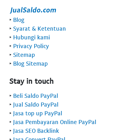
‣
Blog
‣
Syarat & Ketentuan
‣
Hubungi kami
‣
Privacy Policy
‣
Sitemap
‣
Blog Sitemap
Stay in touch
‣
Beli Saldo PayPal
‣
Jual Saldo PayPal
‣
Jasa top up PayPal
‣
Jasa Pembayaran Online PayPal
‣
Jasa SEO Backlink
‣
Jasa Convert PayPal