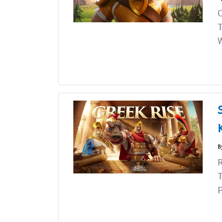
C
T
W
B
R
P