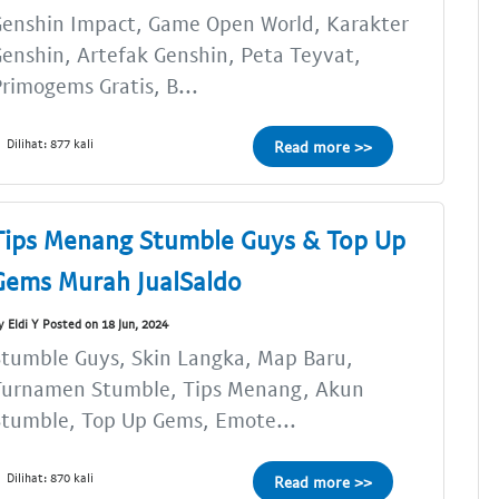
enshin Impact, Game Open World, Karakter
enshin, Artefak Genshin, Peta Teyvat,
rimogems Gratis, B...
Dilihat: 877 kali
Read more >>
Tips Menang Stumble Guys & Top Up
Gems Murah JualSaldo
y Eldi Y Posted on 18 Jun, 2024
tumble Guys, Skin Langka, Map Baru,
Turnamen Stumble, Tips Menang, Akun
tumble, Top Up Gems, Emote...
Dilihat: 870 kali
Read more >>