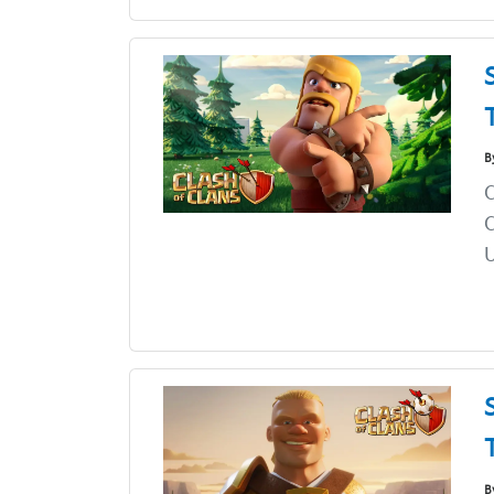
B
C
C
B