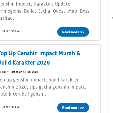
enshin Impact, Karakter, Update,
rimogems, Build, Gacha, Quest, Map, Boss,
rtifact
Dilihat: 916 kali
Read more >>
Top Up Genshin Impact Murah &
Build Karakter 2026
y Eldi Y Posted on 17 Jun, 2024
op up genshin impact, build karakter
enshin 2026, tips gacha genshin impact,
eta interaktif gensh...
Dilihat: 909 kali
Read more >>