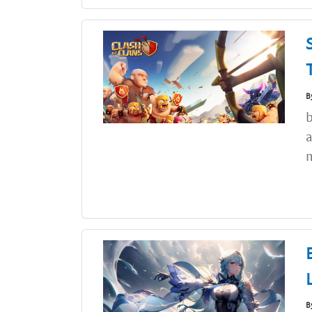
B
b
a
m
B