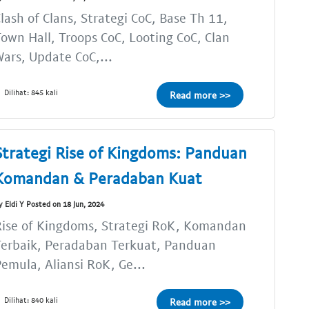
lash of Clans, Strategi CoC, Base Th 11,
own Hall, Troops CoC, Looting CoC, Clan
ars, Update CoC,...
Dilihat: 845 kali
Read more >>
Strategi Rise of Kingdoms: Panduan
Komandan & Peradaban Kuat
y Eldi Y Posted on 18 Jun, 2024
ise of Kingdoms, Strategi RoK, Komandan
Terbaik, Peradaban Terkuat, Panduan
emula, Aliansi RoK, Ge...
Dilihat: 840 kali
Read more >>