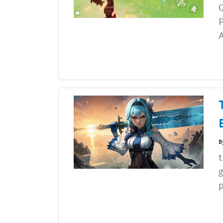
G
P
A
B
t
g
p