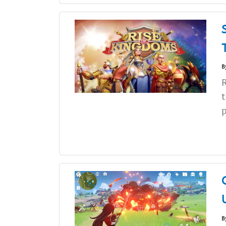
B
R
p
B