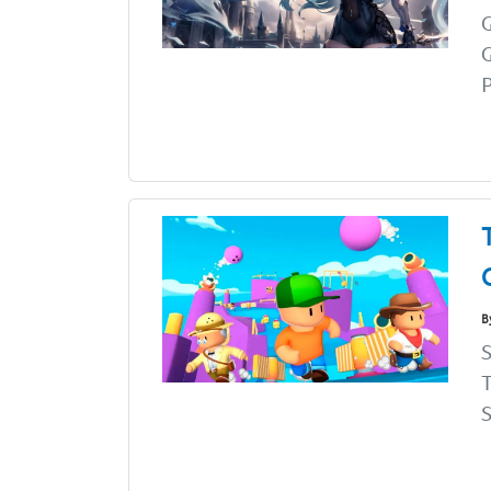
G
G
P
B
S
S