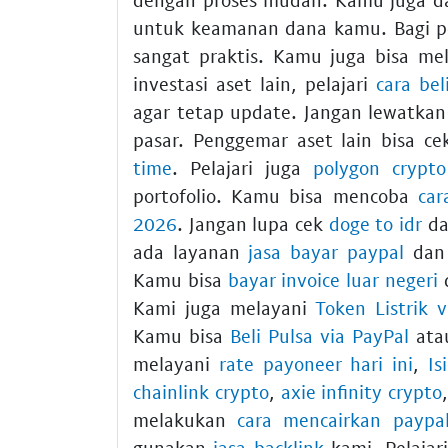
untuk keamanan dana kamu. Bagi pe
sangat praktis. Kamu juga bisa m
investasi aset lain, pelajari
cara bel
agar tetap update. Jangan lewatka
pasar. Penggemar aset lain bisa c
time
. Pelajari juga
polygon crypto
portofolio. Kamu bisa mencoba
car
2026
. Jangan lupa cek
doge to idr
d
ada layanan
jasa bayar paypal
da
Kamu bisa
bayar invoice luar negeri
Kami juga melayani
Token Listrik 
Kamu bisa
Beli Pulsa via PayPal
at
melayani
rate payoneer hari ini
,
Is
chainlink crypto
,
axie infinity crypto
melakukan
cara mencairkan paypa
gunakan
jasa backlink
kami. Pelajari