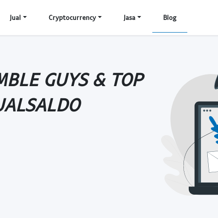
Jual
Cryptocurrency
Jasa
Blog
MBLE GUYS & TOP
UALSALDO