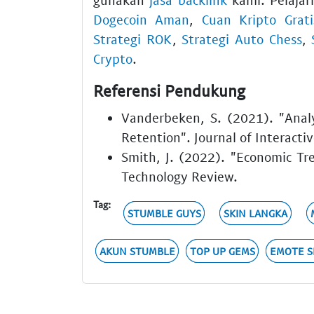
Dogecoin Aman
,
Cuan Kripto Grati
Strategi ROK
,
Strategi Auto Chess
,
Crypto
.
Referensi Pendukung
Vanderbeken, S. (2021). "Analy
Retention". Journal of Interacti
Smith, J. (2022). "Economic Tre
Technology Review.
Tag:
STUMBLE GUYS
SKIN LANGKA
AKUN STUMBLE
TOP UP GEMS
EMOTE S