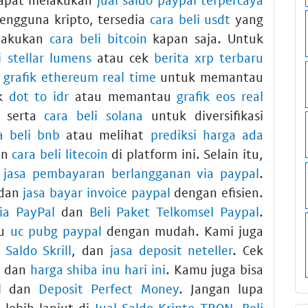
ngguna kripto, tersedia
cara beli usdt
yang
elakukan
cara beli bitcoin
kapan saja. Untuk
i stellar lumens
atau cek
berita xrp terbaru
n
grafik ethereum real time
untuk memantau
ek
dot to idr
atau memantau
grafik eos real
serta
cara beli solana
untuk diversifikasi
a beli bnb
atau melihat
prediksi harga ada
an
cara beli litecoin
di platform ini. Selain itu,
n
jasa pembayaran berlangganan via paypal
.
dan
jasa bayar invoice paypal
dengan efisien.
via PayPal
dan
Beli Paket Telkomsel Paypal
.
au
uc pubg paypal
dengan mudah. Kami juga
i Saldo Skrill
, dan
jasa deposit neteller
. Cek
, dan
harga shiba inu hari ini
. Kamu juga bisa
l
dan
Deposit Perfect Money
. Jangan lupa
 lebih lanjut di
Jual Saldo Kripto TRON
,
Beli