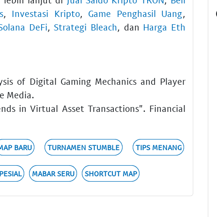
s
,
Investasi Kripto
,
Game Penghasil Uang
,
Solana DeFi
,
Strategi Bleach
, dan
Harga Eth
sis of Digital Gaming Mechanics and Player
ve Media.
nds in Virtual Asset Transactions". Financial
MAP BARU
TURNAMEN STUMBLE
TIPS MENANG
PESIAL
MABAR SERU
SHORTCUT MAP