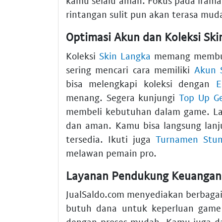
kamu selalu aman. Fokus pada irama
rintangan sulit pun akan terasa muda
Optimasi Akun dan Koleksi Ski
Koleksi
Skin Langka
memang membuat 
sering mencari cara memiliki
Akun 
bisa melengkapi koleksi dengan
E
menang. Segera kunjungi
Top Up G
membeli kebutuhan dalam game. La
dan aman. Kamu bisa langsung lan
tersedia. Ikuti juga
Turnamen Stu
melawan pemain pro.
Layanan Pendukung Keuangan D
JualSaldo.com menyediakan berbagai 
butuh dana untuk keperluan game
dengan proses mudah. Kamu juga 