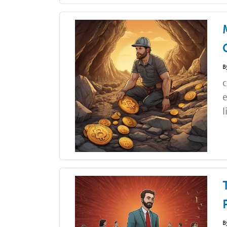
B
c
e
l
B