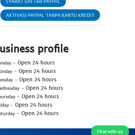
SYARAT DAFTAR PAYPAL
AKTIVASI PAYPAL TANPA KARTU KREDIT
usiness profile
- Open 24 hours
Sunday
- Open 24 hours
Monday
- Open 24 hours
uesday
- Open 24 hours
Wednesday
- Open 24 hours
hursday
- Open 24 hours
riday
- Open 24 hours
aturday
Chat with us