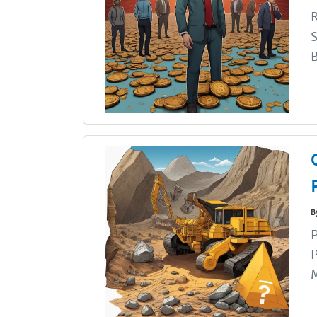
R
S
B
B
P
M