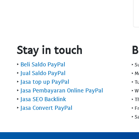
Stay in touch
B
‣
Beli Saldo PayPal
‣ 
‣
Jual Saldo PayPal
‣ 
‣
Jasa top up PayPal
‣ T
‣
Jasa Pembayaran Online PayPal
‣ 
‣
Jasa SEO Backlink
‣ T
‣
Jasa Convert PayPal
‣ F
‣ S