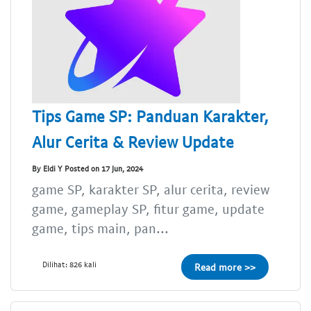
Tips Game SP: Panduan Karakter,
Alur Cerita & Review Update
By Eldi Y Posted on 17 Jun, 2024
game SP, karakter SP, alur cerita, review
game, gameplay SP, fitur game, update
game, tips main, pan...
Dilihat: 826 kali
Read more >>