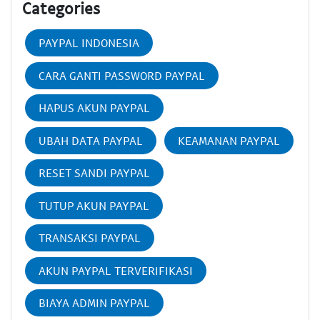
Categories
PAYPAL INDONESIA
CARA GANTI PASSWORD PAYPAL
HAPUS AKUN PAYPAL
UBAH DATA PAYPAL
KEAMANAN PAYPAL
RESET SANDI PAYPAL
TUTUP AKUN PAYPAL
TRANSAKSI PAYPAL
AKUN PAYPAL TERVERIFIKASI
BIAYA ADMIN PAYPAL