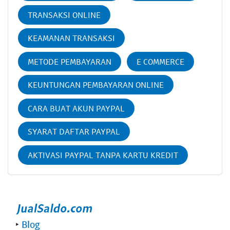
TRANSAKSI ONLINE
KEAMANAN TRANSAKSI
METODE PEMBAYARAN
E COMMERCE
KEUNTUNGAN PEMBAYARAN ONLINE
CARA BUAT AKUN PAYPAL
SYARAT DAFTAR PAYPAL
AKTIVASI PAYPAL TANPA KARTU KREDIT
‣
Blog