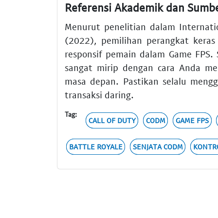
Referensi Akademik dan Sumbe
Menurut penelitian dalam Internat
(2022), pemilihan perangkat keras
responsif pemain dalam Game FPS.
sangat mirip dengan cara Anda men
masa depan. Pastikan selalu meng
transaksi daring.
Tag:
CALL OF DUTY
CODM
GAME FPS
BATTLE ROYALE
SENJATA CODM
KONTR