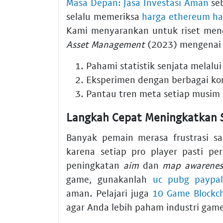
Masa Depan: Jasa Investasi Aman
seb
selalu memeriksa
harga ethereum har
Kami menyarankan untuk riset men
Asset Management
(2023) mengenai e
Pahami statistik senjata melalui 
Eksperimen dengan berbagai kom
Pantau tren meta setiap musim 
Langkah Cepat Meningkatkan S
Banyak pemain merasa frustrasi s
karena setiap pro player pasti pe
peningkatan
aim
dan
map awarenes
game, gunakanlah
uc pubg paypa
aman. Pelajari juga
10 Game Blockch
agar Anda lebih paham industri game