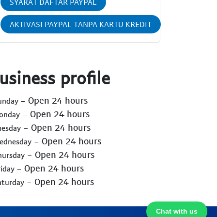
SYARAT DAFTAR PAYPAL
AKTIVASI PAYPAL TANPA KARTU KREDIT
usiness profile
- Open 24 hours
Sunday
- Open 24 hours
Monday
- Open 24 hours
uesday
- Open 24 hours
Wednesday
- Open 24 hours
hursday
- Open 24 hours
riday
- Open 24 hours
aturday
Chat with us