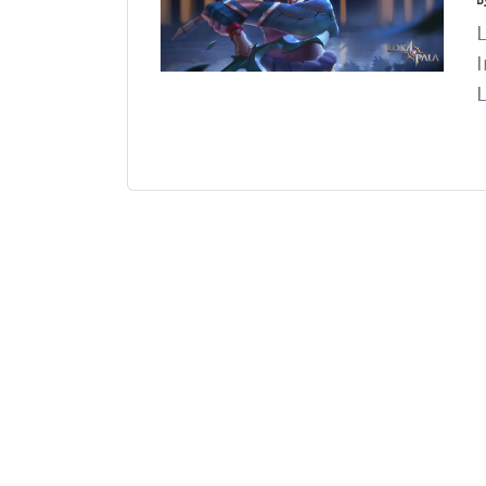
L
I
L