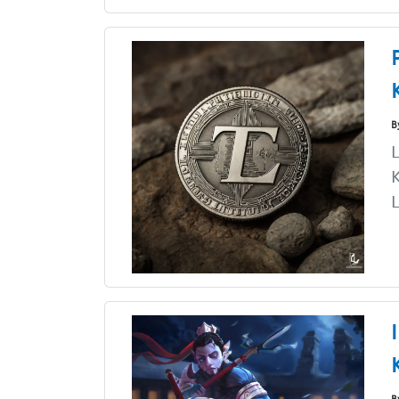
B
L
K
L
B