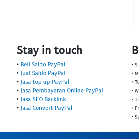
Stay in touch
B
‣
Beli Saldo PayPal
‣ 
‣
Jual Saldo PayPal
‣ 
‣
Jasa top up PayPal
‣ T
‣
Jasa Pembayaran Online PayPal
‣ 
‣
Jasa SEO Backlink
‣ T
‣
Jasa Convert PayPal
‣ F
‣ S