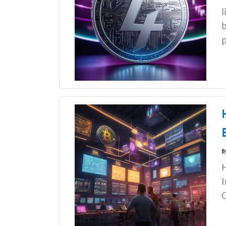
l
b
p
B
H
I
C