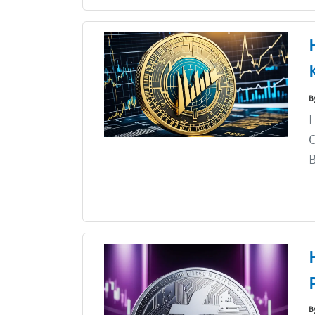
B
H
C
B
B