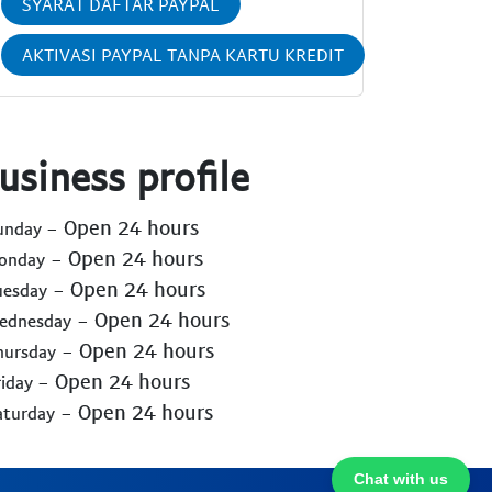
SYARAT DAFTAR PAYPAL
AKTIVASI PAYPAL TANPA KARTU KREDIT
usiness profile
- Open 24 hours
Sunday
- Open 24 hours
Monday
- Open 24 hours
uesday
- Open 24 hours
Wednesday
- Open 24 hours
hursday
- Open 24 hours
riday
- Open 24 hours
aturday
Chat with us