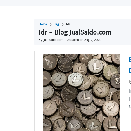
Home
Tag
Idr
Idr - Blog JualSaldo.com
By JualSaldo.com - Updated on
Aug 7, 2026
B
I
L
M