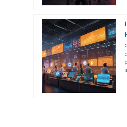
B
c
p
i