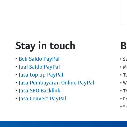
Stay in touch
B
‣
Beli Saldo PayPal
‣ 
‣
Jual Saldo PayPal
‣ 
‣
Jasa top up PayPal
‣ T
‣
Jasa Pembayaran Online PayPal
‣ 
‣
Jasa SEO Backlink
‣ T
‣
Jasa Convert PayPal
‣ F
‣ S