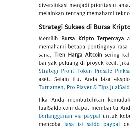
diversifikasi menjadi prioritas utama
melainkan tentang memahami teknolog
Strategi Sukses di Bursa Kript
Memilih
Bursa Kripto Terpercaya
ad
memahami betapa pentingnya rasa t
sana,
Tren Harga Altcoin
sering kal
banyak peluang di proyek kecil. Ji
Strategi Profit Token Presale Pinks
aset. Selain itu, Anda bisa eksp
Turnamen, Pro Player & Tips JualSal
Jika Anda membutuhkan kemudah
JualSaldo.com dapat membantu An
berlangganan via paypal
untuk kebu
mencoba
jasa isi saldo paypal
den