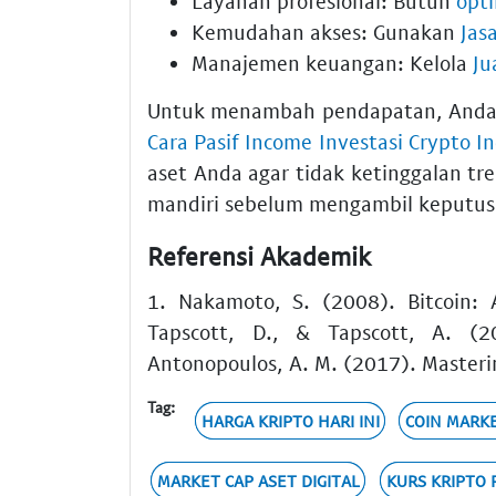
Layanan profesional: Butuh
opti
Kemudahan akses: Gunakan
Jas
Manajemen keuangan: Kelola
Ju
Untuk menambah pendapatan, Anda 
Cara Pasif Income Investasi Crypto I
aset Anda agar tidak ketinggalan tren
mandiri sebelum mengambil keputusa
Referensi Akademik
1. Nakamoto, S. (2008). Bitcoin: 
Tapscott, D., & Tapscott, A. (20
Antonopoulos, A. M. (2017). Masterin
Tag:
HARGA KRIPTO HARI INI
COIN MARKE
MARKET CAP ASET DIGITAL
KURS KRIPTO 