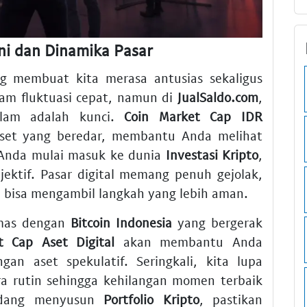
ni dan Dinamika Pasar
g membuat kita merasa antusias sekaligus
am fluktuasi cepat, namun di
JualSaldo.com
,
lam adalah kunci.
Coin Market Cap IDR
aset yang beredar, membantu Anda melihat
 Anda mulai masuk ke dunia
Investasi Kripto
,
ektif. Pasar digital memang penuh gejolak,
a bisa mengambil langkah yang lebih aman.
emas dengan
Bitcoin Indonesia
yang bergerak
t Cap Aset Digital
akan membantu Anda
an aset spekulatif. Seringkali, kita lupa
a rutin sehingga kehilangan momen terbaik
sedang menyusun
Portfolio Kripto
, pastikan