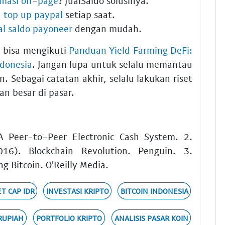
masi off-page
? JualSaldo solusinya.
a top up paypal
setiap saat.
al saldo payoneer
dengan mudah.
bisa mengikuti
Panduan Yield Farming DeFi:
ndonesia
. Jangan lupa untuk selalu memantau
. Sebagai catatan akhir, selalu lakukan riset
n besar di pasar.
A Peer-to-Peer Electronic Cash System. 2.
16). Blockchain Revolution. Penguin. 3.
g Bitcoin. O'Reilly Media.
T CAP IDR
INVESTASI KRIPTO
BITCOIN INDONESIA
RUPIAH
PORTFOLIO KRIPTO
ANALISIS PASAR KOIN