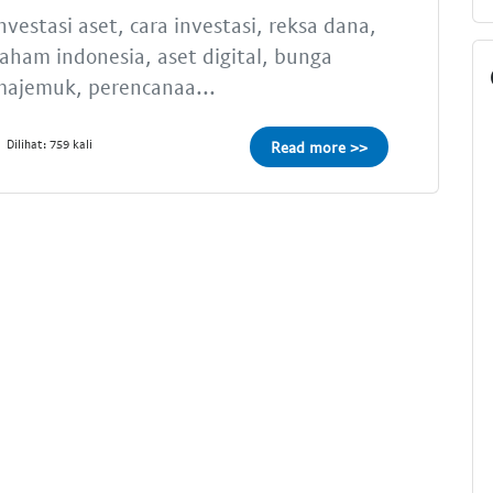
nvestasi aset, cara investasi, reksa dana,
aham indonesia, aset digital, bunga
majemuk, perencanaa...
Dilihat: 759 kali
Read more >>