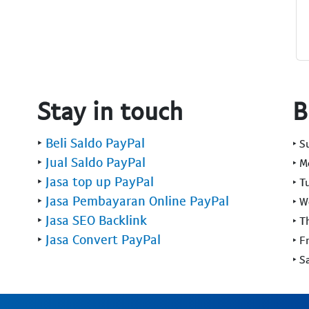
Stay in touch
B
‣
Beli Saldo PayPal
‣ 
‣
Jual Saldo PayPal
‣ 
‣
Jasa top up PayPal
‣ T
‣
Jasa Pembayaran Online PayPal
‣ 
‣
Jasa SEO Backlink
‣ T
‣
Jasa Convert PayPal
‣ F
‣ S