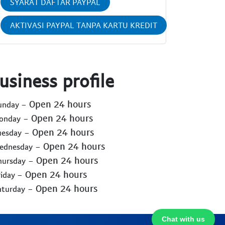
SYARAT DAFTAR PAYPAL
AKTIVASI PAYPAL TANPA KARTU KREDIT
usiness profile
- Open 24 hours
Sunday
- Open 24 hours
Monday
- Open 24 hours
uesday
- Open 24 hours
Wednesday
- Open 24 hours
hursday
- Open 24 hours
riday
- Open 24 hours
aturday
Chat with us