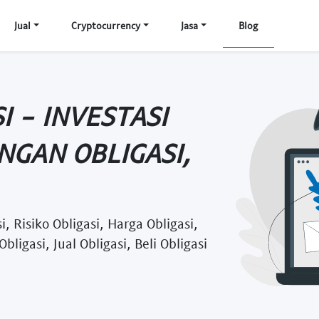
Jual
Cryptocurrency
Jasa
Blog
I - INVESTASI
NGAN OBLIGASI,
, Risiko Obligasi, Harga Obligasi,
bligasi, Jual Obligasi, Beli Obligasi