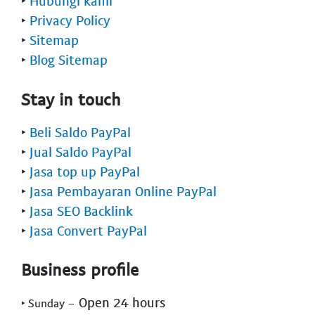
‣
Hubungi kami
‣
Privacy Policy
‣
Sitemap
‣
Blog Sitemap
Stay in touch
‣
Beli Saldo PayPal
‣
Jual Saldo PayPal
‣
Jasa top up PayPal
‣
Jasa Pembayaran Online PayPal
‣
Jasa SEO Backlink
‣
Jasa Convert PayPal
Business profile
- Open 24 hours
‣ Sunday