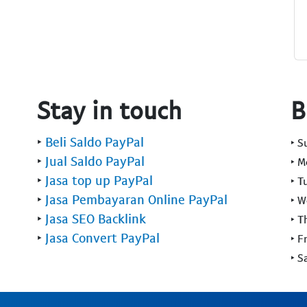
Stay in touch
B
‣
Beli Saldo PayPal
‣ 
‣
Jual Saldo PayPal
‣ 
‣
Jasa top up PayPal
‣ T
‣
Jasa Pembayaran Online PayPal
‣ 
‣
Jasa SEO Backlink
‣ T
‣
Jasa Convert PayPal
‣ F
‣ S