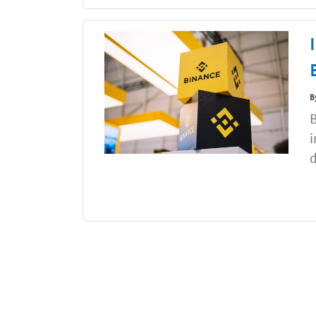
B
B
i
d