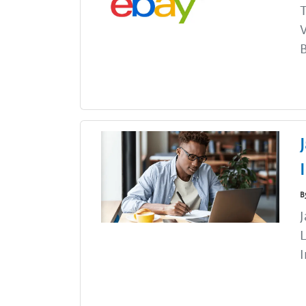
T
V
B
B
J
L
I