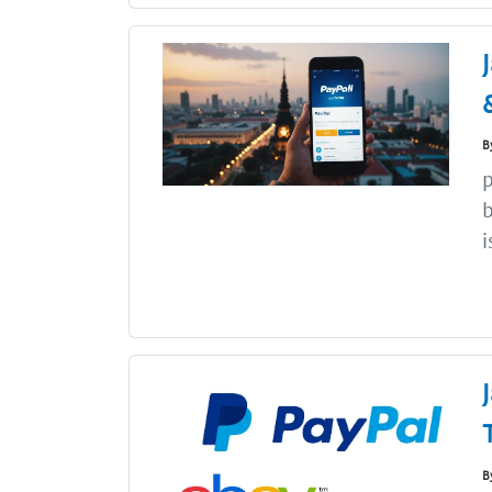
B
p
b
i
B