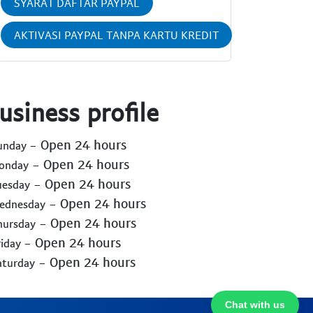
SYARAT DAFTAR PAYPAL
AKTIVASI PAYPAL TANPA KARTU KREDIT
usiness profile
- Open 24 hours
Sunday
- Open 24 hours
Monday
- Open 24 hours
uesday
- Open 24 hours
Wednesday
- Open 24 hours
hursday
- Open 24 hours
riday
- Open 24 hours
aturday
Chat with us