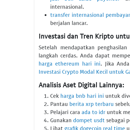
internasional.
transfer internasional pembayar
berjalan lancar.
Investasi dan Tren Kripto unt
Setelah mendapatkan penghasilan s
langkah cerdas. Anda dapat mempe
harga ethereum hari ini
. Jika And
Investasi Crypto Modal Kecil untuk G
Analisis Aset Digital Lainnya:
Cek
harga bnb hari ini
untuk dive
Pantau
berita xrp terbaru
sebelu
Pelajari cara
ada to idr
untuk mel
Gunakan
dompet usdt
sebagai p
Lihat
grafik dogecoin real time
un