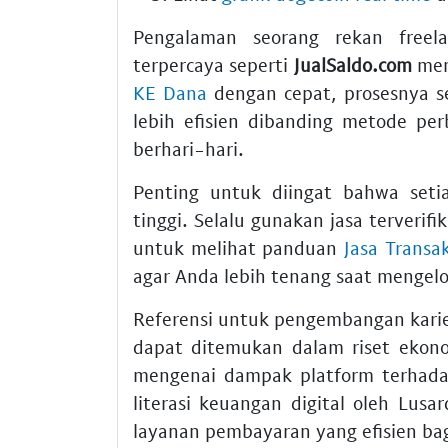
Pengalaman seorang rekan freel
terpercaya seperti
JualSaldo.com
mem
KE Dana
dengan cepat, prosesnya se
lebih efisien dibanding metode p
berhari-hari.
Penting untuk diingat bahwa seti
tinggi. Selalu gunakan jasa terverif
untuk melihat panduan
Jasa Transa
agar Anda lebih tenang saat mengelola
Referensi untuk pengembangan karie
dapat ditemukan dalam riset ekon
mengenai dampak platform terhadap
literasi keuangan digital oleh Lus
layanan pembayaran yang efisien ba