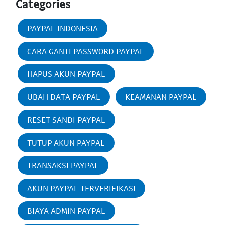
Categories
PAYPAL INDONESIA
CARA GANTI PASSWORD PAYPAL
HAPUS AKUN PAYPAL
UBAH DATA PAYPAL
KEAMANAN PAYPAL
RESET SANDI PAYPAL
TUTUP AKUN PAYPAL
TRANSAKSI PAYPAL
AKUN PAYPAL TERVERIFIKASI
BIAYA ADMIN PAYPAL