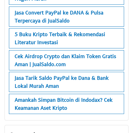
Jasa Convert PayPal ke DANA & Pulsa
Terpercaya di JualSaldo
5 Buku Kripto Terbaik & Rekomendasi
Literatur Investasi
Cek Airdrop Crypto dan Klaim Token Gratis
Aman | JualSaldo.com
Jasa Tarik Saldo PayPal ke Dana & Bank
Lokal Murah Aman
Amankah Simpan Bitcoin di Indodax? Cek
Keamanan Aset Kripto