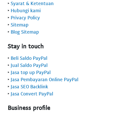
‣
Syarat & Ketentuan
‣
Hubungi kami
‣
Privacy Policy
‣
Sitemap
‣
Blog Sitemap
Stay in touch
‣
Beli Saldo PayPal
‣
Jual Saldo PayPal
‣
Jasa top up PayPal
‣
Jasa Pembayaran Online PayPal
‣
Jasa SEO Backlink
‣
Jasa Convert PayPal
Business profile