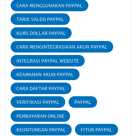
CARA MENGGUNAKAN PAYPAL
TARIK SALDO PAYPAL
KURS DOLLAR PAYPAL
CARA MENGINTEGRASIKAN AKUN PAYPAL
INTEGRASI PAYPAL WEBSITE
KEAMANAN AKUN PAYPAL
CARA DAFTAR PAYPAL
VERIFIKASI PAYPAL
PAYPAL
PEMBAYARAN ONLINE
KEUNTUNGAN PAYPAL
FITUR PAYPAL