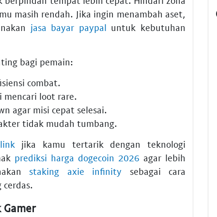
 berpindah tempat lebih cepat. Hindari zona
anmu masih rendah. Jika ingin menambah aset,
unakan
jasa bayar paypal
untuk kebutuhan
ting bagi pemain:
isiensi combat.
 mencari loot rare.
n agar misi cepat selesai.
akter tidak mudah tumbang.
link
jika kamu tertarik dengan teknologi
imak
prediksi harga dogecoin 2026
agar lebih
unakan
staking axie infinity
sebagai cara
 cerdas.
k Gamer