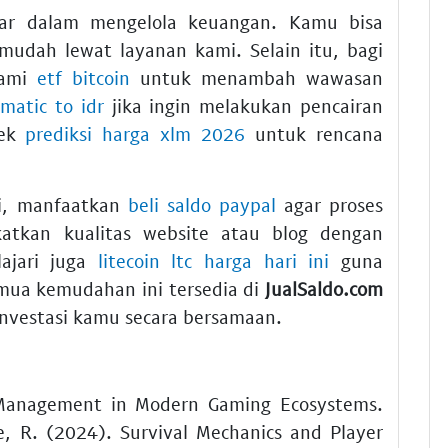
ar dalam mengelola keuangan. Kamu bisa
udah lewat layanan kami. Selain itu, bagi
hami
etf bitcoin
untuk menambah wawasan
a
matic to idr
jika ingin melakukan pencairan
cek
prediksi harga xlm 2026
untuk rencana
si, manfaatkan
beli saldo paypal
agar proses
gkatkan kualitas website atau blog dengan
ajari juga
litecoin ltc harga hari ini
guna
mua kemudahan ini tersedia di
JualSaldo.com
nvestasi kamu secara bersamaan.
t Management in Modern Gaming Ecosystems.
e, R. (2024). Survival Mechanics and Player