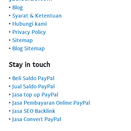
‣
Blog
‣
Syarat & Ketentuan
‣
Hubungi kami
‣
Privacy Policy
‣
Sitemap
‣
Blog Sitemap
Stay in touch
‣
Beli Saldo PayPal
‣
Jual Saldo PayPal
‣
Jasa top up PayPal
‣
Jasa Pembayaran Online PayPal
‣
Jasa SEO Backlink
‣
Jasa Convert PayPal