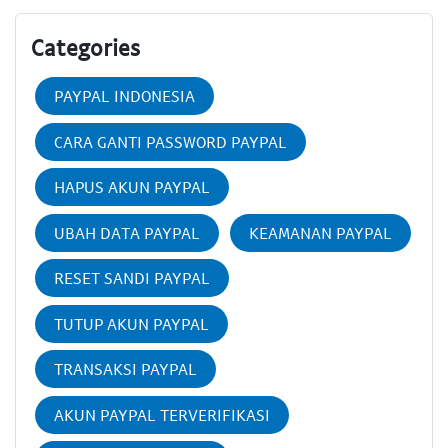
Categories
PAYPAL INDONESIA
CARA GANTI PASSWORD PAYPAL
HAPUS AKUN PAYPAL
UBAH DATA PAYPAL
KEAMANAN PAYPAL
RESET SANDI PAYPAL
TUTUP AKUN PAYPAL
TRANSAKSI PAYPAL
AKUN PAYPAL TERVERIFIKASI