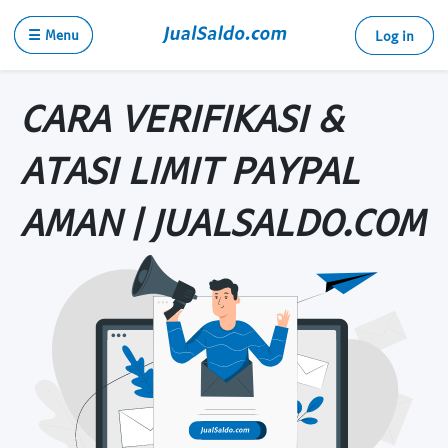
☰ Menu
Log in
CARA VERIFIKASI &
ATASI LIMIT PAYPAL
AMAN | JUALSALDO.COM