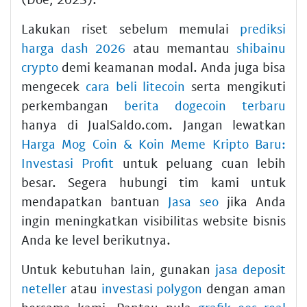
Lakukan riset sebelum memulai
prediksi
harga dash 2026
atau memantau
shibainu
crypto
demi keamanan modal. Anda juga bisa
mengecek
cara beli litecoin
serta mengikuti
perkembangan
berita dogecoin terbaru
hanya di JualSaldo.com. Jangan lewatkan
Harga Mog Coin & Koin Meme Kripto Baru:
Investasi Profit
untuk peluang cuan lebih
besar. Segera hubungi tim kami untuk
mendapatkan bantuan
Jasa seo
jika Anda
ingin meningkatkan visibilitas website bisnis
Anda ke level berikutnya.
Untuk kebutuhan lain, gunakan
jasa deposit
neteller
atau
investasi polygon
dengan aman