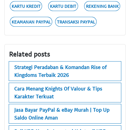
KARTU KREDIT
KARTU DEBIT
REKENING BANK
KEAMANAN PAYPAL
TRANSAKSI PAYPAL
Related posts
Strategi Peradaban & Komandan Rise of
Kingdoms Terbaik 2026
Cara Menang Knights Of Valour & Tips
Karakter Terkuat
Jasa Bayar PayPal & eBay Murah | Top Up
Saldo Online Aman