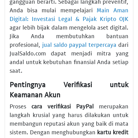
gangguan berarti. Sebagai langkah preventif,
Anda bisa mulai mempelajari
Main Aman
Digital: Investasi Legal & Pajak Kripto OJK
agar lebih bijak dalam mengelola aset digital.
Jika Anda membutuhkan bantuan
profesional,
jual saldo paypal terpercaya
dari
JualSaldo.com dapat menjadi mitra yang
andal untuk kebutuhan finansial Anda setiap
saat.
Pentingnya Verifikasi untuk
Keamanan Akun
Proses
cara verifikasi PayPal
merupakan
langkah krusial yang harus dilakukan untuk
membangun reputasi akun yang baik di mata
sistem. Dengan menghubungkan
kartu kredit