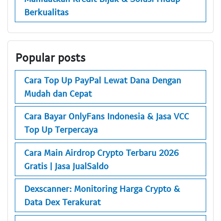
Berkualitas
Popular posts
Cara Top Up PayPal Lewat Dana Dengan
Mudah dan Cepat
Cara Bayar OnlyFans Indonesia & Jasa VCC
Top Up Terpercaya
Cara Main Airdrop Crypto Terbaru 2026
Gratis | Jasa JualSaldo
Dexscanner: Monitoring Harga Crypto &
Data Dex Terakurat