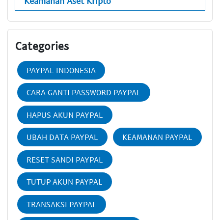
Keamanan Aset Kripto
Categories
PAYPAL INDONESIA
CARA GANTI PASSWORD PAYPAL
HAPUS AKUN PAYPAL
UBAH DATA PAYPAL
KEAMANAN PAYPAL
RESET SANDI PAYPAL
TUTUP AKUN PAYPAL
TRANSAKSI PAYPAL