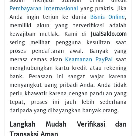
Pembayaran Internasional
yang praktis. Jika
Anda ingin terjun ke dunia
Bisnis Online
,
memiliki akun yang terverifikasi adalah
kewajiban mutlak. Kami di
JualSaldo.com
sering melihat pengguna kesulitan saat
proses pendaftaran awal. Banyak yang
merasa cemas akan
Keamanan PayPal
saat
menghubungkan kartu kredit atau rekening
bank. Perasaan ini sangat wajar karena
menyangkut uang pribadi Anda. Anda tidak
perlu khawatir karena dengan panduan yang
tepat, proses ini jauh lebih sederhana
daripada yang dibayangkan banyak orang.
Langkah Mudah Verifikasi dan
Transaksi Aman