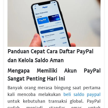
Panduan Cepat Cara Daftar PayPal
dan Kelola Saldo Aman
Mengapa Memiliki Akun PayPal
Sangat Penting Hari Ini
Banyak orang merasa bingung saat pertama
kali mencoba melakukan
beli saldo paypal
untuk kebutuhan transaksi global. PayPal
sudah menjadi standar emas untuk