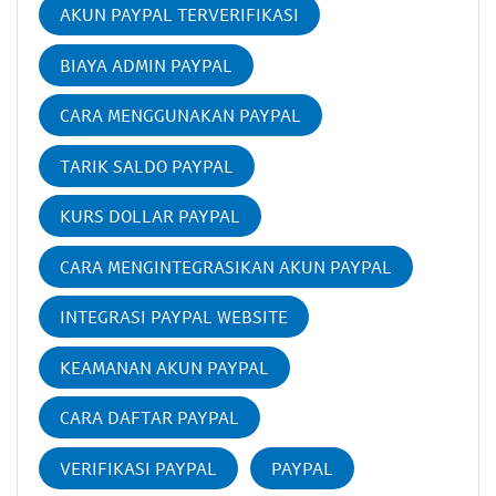
AKUN PAYPAL TERVERIFIKASI
BIAYA ADMIN PAYPAL
CARA MENGGUNAKAN PAYPAL
TARIK SALDO PAYPAL
KURS DOLLAR PAYPAL
CARA MENGINTEGRASIKAN AKUN PAYPAL
INTEGRASI PAYPAL WEBSITE
KEAMANAN AKUN PAYPAL
CARA DAFTAR PAYPAL
VERIFIKASI PAYPAL
PAYPAL