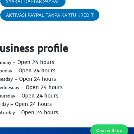
SYARAT DAFTAR PAYPAL
AKTIVASI PAYPAL TANPA KARTU KREDIT
usiness profile
- Open 24 hours
Sunday
- Open 24 hours
Monday
- Open 24 hours
uesday
- Open 24 hours
Wednesday
- Open 24 hours
hursday
- Open 24 hours
riday
- Open 24 hours
aturday
Chat with us