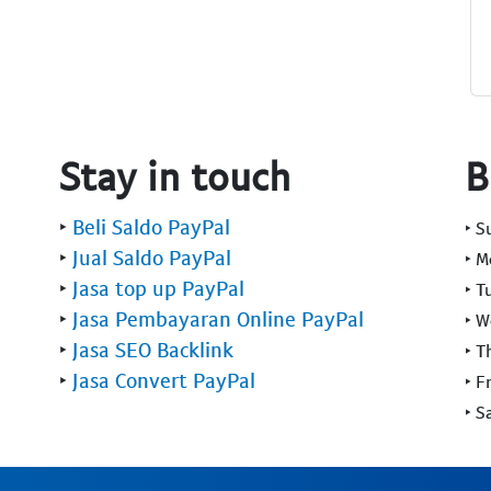
Stay in touch
B
‣
Beli Saldo PayPal
‣ 
‣
Jual Saldo PayPal
‣ 
‣
Jasa top up PayPal
‣ T
‣
Jasa Pembayaran Online PayPal
‣ 
‣
Jasa SEO Backlink
‣ T
‣
Jasa Convert PayPal
‣ F
‣ S