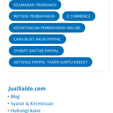
KEAMANAN TRANSAKSI
METODE PEMBAYARAN
E COMMERCE
KEUNTUNGAN PEMBAYARAN ONLINE
CARA BUAT AKUN PAYPAL
SYARAT DAFTAR PAYPAL
AKTIVASI PAYPAL TANPA KARTU KREDIT
‣
Blog
‣
Syarat & Ketentuan
‣
Hubungi kami