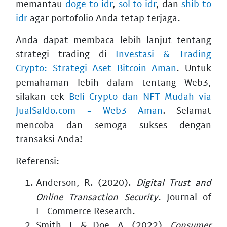
memantau
doge to idr
,
sol to idr
, dan
shib to
idr
agar portofolio Anda tetap terjaga.
Anda dapat membaca lebih lanjut tentang
strategi trading di
Investasi & Trading
Crypto: Strategi Aset Bitcoin Aman
. Untuk
pemahaman lebih dalam tentang Web3,
silakan cek
Beli Crypto dan NFT Mudah via
JualSaldo.com - Web3 Aman
. Selamat
mencoba dan semoga sukses dengan
transaksi Anda!
Referensi:
Anderson, R. (2020).
Digital Trust and
Online Transaction Security
. Journal of
E-Commerce Research.
Smith, J. & Doe, A. (2022).
Consumer