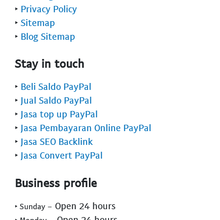
‣
Privacy Policy
‣
Sitemap
‣
Blog Sitemap
Stay in touch
‣
Beli Saldo PayPal
‣
Jual Saldo PayPal
‣
Jasa top up PayPal
‣
Jasa Pembayaran Online PayPal
‣
Jasa SEO Backlink
‣
Jasa Convert PayPal
Business profile
- Open 24 hours
‣ Sunday
- Open 24 hours
‣ Monday