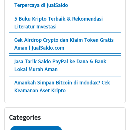
Terpercaya di JualSaldo
5 Buku Kripto Terbaik & Rekomendasi
Literatur Investasi
Cek Airdrop Crypto dan Klaim Token Gratis
Aman | JualSaldo.com
Jasa Tarik Saldo PayPal ke Dana & Bank
Lokal Murah Aman
Amankah Simpan Bitcoin di Indodax? Cek
Keamanan Aset Kripto
Categories