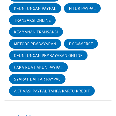
KEUNTUNGAN PAYPAL
FITUR PAYPAL
TRANSAKSI ONLINE
KEAMANAN TRANSAKSI
METODE PEMBAYARAN
E COMMERCE
KEUNTUNGAN PEMBAYARAN ONLINE
CARA BUAT AKUN PAYPAL
SYARAT DAFTAR PAYPAL
AKTIVASI PAYPAL TANPA KARTU KREDIT