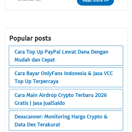
Read more >>
Popular posts
Cara Top Up PayPal Lewat Dana Dengan
Mudah dan Cepat
Cara Bayar OnlyFans Indonesia & Jasa VCC
Top Up Terpercaya
Cara Main Airdrop Crypto Terbaru 2026
Gratis | Jasa JualSaldo
Dexscanner: Monitoring Harga Crypto &
Data Dex Terakurat