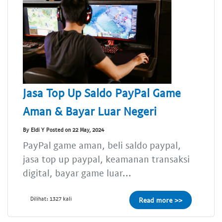
Jasa Top Up Saldo PayPal Game
Aman & Bayar Luar Negeri
By Eldi Y Posted on 22 May, 2024
PayPal game aman, beli saldo paypal,
jasa top up paypal, keamanan transaksi
digital, bayar game luar...
Dilihat: 1327 kali
Read more >>