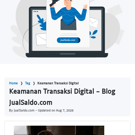
Home
Tag
Keamanan Transaksi Digital
Keamanan Transaksi Digital - Blog
JualSaldo.com
By JualSaldo.com - Updated on
Aug 7, 2026