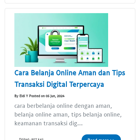
Cara Belanja Online Aman dan Tips
Transaksi Digital Terpercaya
By Eldi Y Posted on 05 Jun, 2024
cara berbelanja online dengan aman,
belanja online aman, tips belanja online,
keamanan transaksi dig...
Dilihat: 807 kali