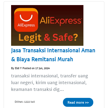
Jasa Transaksi Internasional Aman
& Biaya Remitansi Murah
By Eldi Y Posted on 17 Jun, 2024
transaksi internasional, transfer uang
luar negeri, kirim uang internasional,
keamanan transaksi dig...
Dilihat: 1222 kali
Read more >>