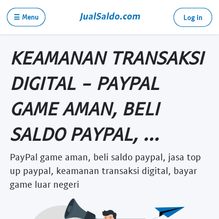
☰ Menu
Log in
KEAMANAN TRANSAKSI
DIGITAL - PAYPAL
GAME AMAN, BELI
SALDO PAYPAL, ...
PayPal game aman, beli saldo paypal, jasa top
up paypal, keamanan transaksi digital, bayar
game luar negeri