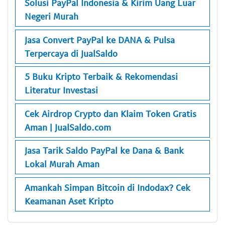
Solusi PayPal Indonesia & Kirim Uang Luar
Negeri Murah
Jasa Convert PayPal ke DANA & Pulsa
Terpercaya di JualSaldo
5 Buku Kripto Terbaik & Rekomendasi
Literatur Investasi
Cek Airdrop Crypto dan Klaim Token Gratis
Aman | JualSaldo.com
Jasa Tarik Saldo PayPal ke Dana & Bank
Lokal Murah Aman
Amankah Simpan Bitcoin di Indodax? Cek
Keamanan Aset Kripto