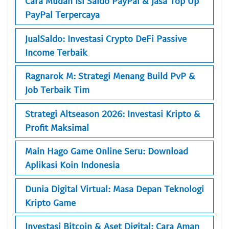
Cara Mudah Isi Saldo PayPal & Jasa Top Up
PayPal Terpercaya
JualSaldo: Investasi Crypto DeFi Passive
Income Terbaik
Ragnarok M: Strategi Menang Build PvP &
Job Terbaik Tim
Strategi Altseason 2026: Investasi Kripto &
Profit Maksimal
Main Hago Game Online Seru: Download
Aplikasi Koin Indonesia
Dunia Digital Virtual: Masa Depan Teknologi
Kripto Game
Investasi Bitcoin & Aset Digital: Cara Aman