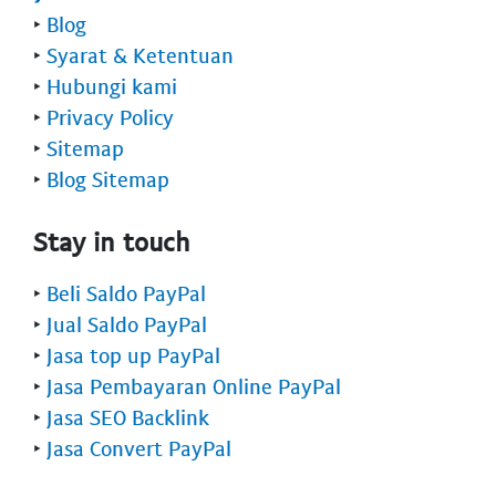
‣
Blog
‣
Syarat & Ketentuan
‣
Hubungi kami
‣
Privacy Policy
‣
Sitemap
‣
Blog Sitemap
Stay in touch
‣
Beli Saldo PayPal
‣
Jual Saldo PayPal
‣
Jasa top up PayPal
‣
Jasa Pembayaran Online PayPal
‣
Jasa SEO Backlink
‣
Jasa Convert PayPal