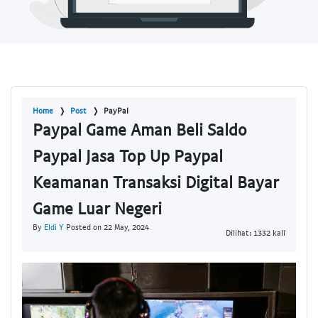
Home
Post
PayPal
Paypal Game Aman Beli Saldo
Paypal Jasa Top Up Paypal
Keamanan Transaksi Digital Bayar
Game Luar Negeri
By
Eldi Y
Posted on 22 May, 2024
Dilihat: 1332 kali