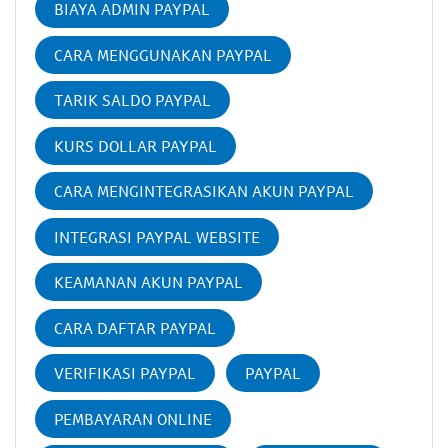
BIAYA ADMIN PAYPAL
CARA MENGGUNAKAN PAYPAL
TARIK SALDO PAYPAL
KURS DOLLAR PAYPAL
CARA MENGINTEGRASIKAN AKUN PAYPAL
INTEGRASI PAYPAL WEBSITE
KEAMANAN AKUN PAYPAL
CARA DAFTAR PAYPAL
VERIFIKASI PAYPAL
PAYPAL
PEMBAYARAN ONLINE