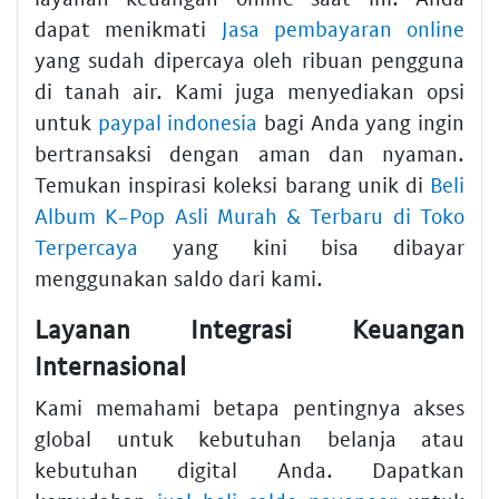
dapat menikmati
Jasa pembayaran online
yang sudah dipercaya oleh ribuan pengguna
di tanah air. Kami juga menyediakan opsi
untuk
paypal indonesia
bagi Anda yang ingin
bertransaksi dengan aman dan nyaman.
Temukan inspirasi koleksi barang unik di
Beli
Album K-Pop Asli Murah & Terbaru di Toko
Terpercaya
yang kini bisa dibayar
menggunakan saldo dari kami.
Layanan Integrasi Keuangan
Internasional
Kami memahami betapa pentingnya akses
global untuk kebutuhan belanja atau
kebutuhan digital Anda. Dapatkan