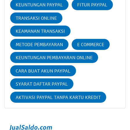
KEUNTUNGAN PAYPAL
FITUR PAYPAL
TRANSAKSI ONLINE
KEAMANAN TRANSAKSI
METODE PEMBAYARAN
E COMMERCE
KEUNTUNGAN PEMBAYARAN ONLINE
CARA BUAT AKUN PAYPAL
SYARAT DAFTAR PAYPAL
AKTIVASI PAYPAL TANPA KARTU KREDIT