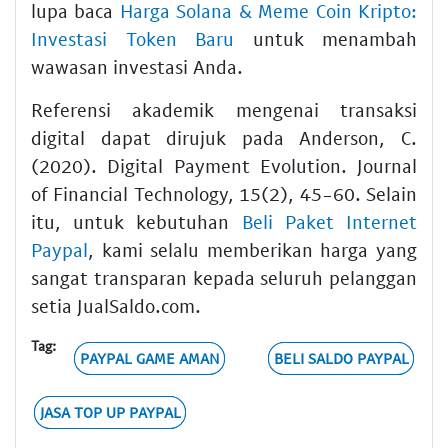
lupa baca
Harga Solana & Meme Coin Kripto:
Investasi Token Baru
untuk menambah
wawasan investasi Anda.
Referensi akademik mengenai transaksi
digital dapat dirujuk pada Anderson, C.
(2020). Digital Payment Evolution. Journal
of Financial Technology, 15(2), 45-60. Selain
itu, untuk kebutuhan
Beli Paket Internet
Paypal
, kami selalu memberikan harga yang
sangat transparan kepada seluruh pelanggan
setia JualSaldo.com.
Tag:
PAYPAL GAME AMAN
BELI SALDO PAYPAL
JASA TOP UP PAYPAL