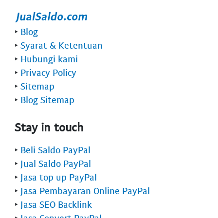
‣
Blog
‣
Syarat & Ketentuan
‣
Hubungi kami
‣
Privacy Policy
‣
Sitemap
‣
Blog Sitemap
Stay in touch
‣
Beli Saldo PayPal
‣
Jual Saldo PayPal
‣
Jasa top up PayPal
‣
Jasa Pembayaran Online PayPal
‣
Jasa SEO Backlink
‣
Jasa Convert PayPal