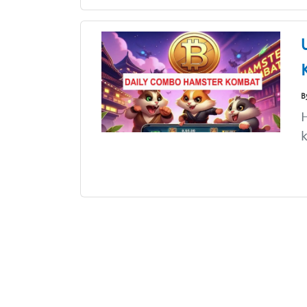
B
H
k