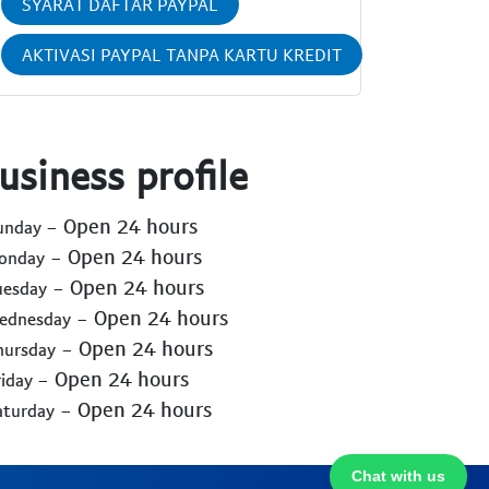
SYARAT DAFTAR PAYPAL
AKTIVASI PAYPAL TANPA KARTU KREDIT
usiness profile
- Open 24 hours
Sunday
- Open 24 hours
Monday
- Open 24 hours
uesday
- Open 24 hours
Wednesday
- Open 24 hours
hursday
- Open 24 hours
riday
- Open 24 hours
aturday
Chat with us