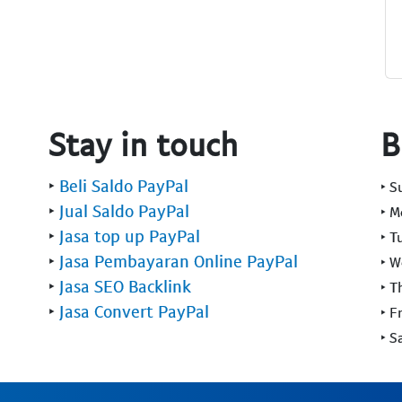
Stay in touch
B
‣
Beli Saldo PayPal
‣ 
‣
Jual Saldo PayPal
‣ 
‣
Jasa top up PayPal
‣ T
‣
Jasa Pembayaran Online PayPal
‣ 
‣
Jasa SEO Backlink
‣ T
‣
Jasa Convert PayPal
‣ F
‣ S