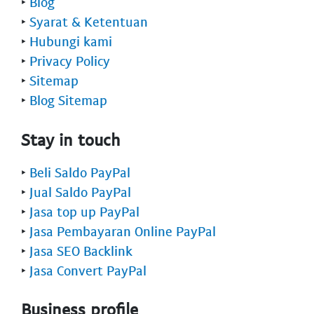
‣
Blog
‣
Syarat & Ketentuan
‣
Hubungi kami
‣
Privacy Policy
‣
Sitemap
‣
Blog Sitemap
Stay in touch
‣
Beli Saldo PayPal
‣
Jual Saldo PayPal
‣
Jasa top up PayPal
‣
Jasa Pembayaran Online PayPal
‣
Jasa SEO Backlink
‣
Jasa Convert PayPal
Business profile