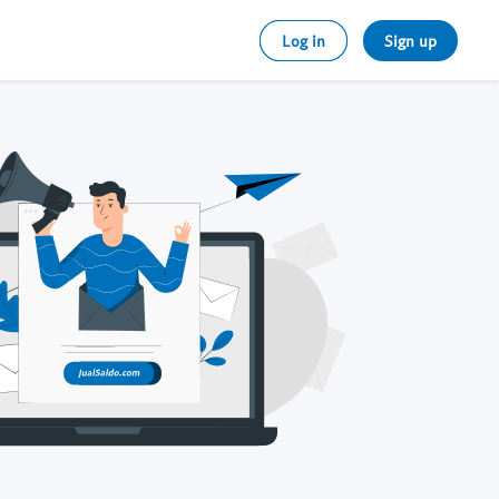
Log in
Sign up