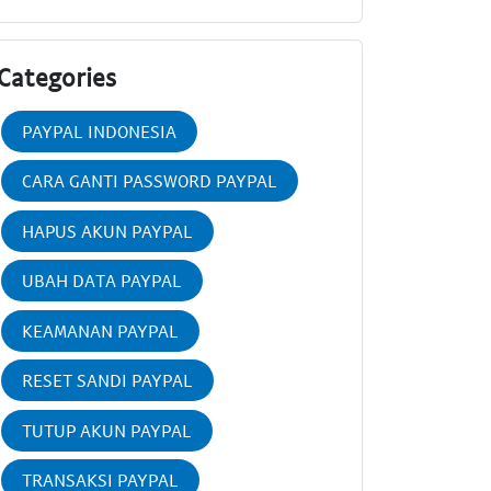
Categories
PAYPAL INDONESIA
CARA GANTI PASSWORD PAYPAL
HAPUS AKUN PAYPAL
UBAH DATA PAYPAL
KEAMANAN PAYPAL
RESET SANDI PAYPAL
TUTUP AKUN PAYPAL
TRANSAKSI PAYPAL