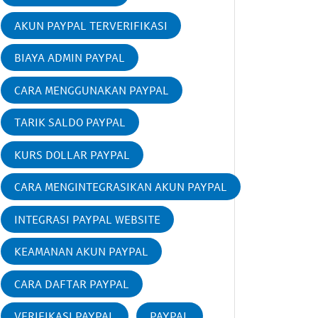
AKUN PAYPAL TERVERIFIKASI
BIAYA ADMIN PAYPAL
CARA MENGGUNAKAN PAYPAL
TARIK SALDO PAYPAL
KURS DOLLAR PAYPAL
CARA MENGINTEGRASIKAN AKUN PAYPAL
INTEGRASI PAYPAL WEBSITE
KEAMANAN AKUN PAYPAL
CARA DAFTAR PAYPAL
VERIFIKASI PAYPAL
PAYPAL