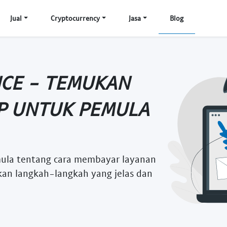
Jual
Cryptocurrency
Jasa
Blog
CE - TEMUKAN
P UNTUK PEMULA
ula tentang cara membayar layanan
kan langkah-langkah yang jelas dan