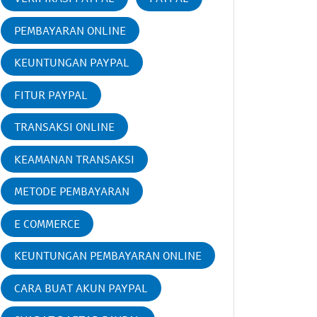
PEMBAYARAN ONLINE
KEUNTUNGAN PAYPAL
FITUR PAYPAL
TRANSAKSI ONLINE
KEAMANAN TRANSAKSI
METODE PEMBAYARAN
E COMMERCE
KEUNTUNGAN PEMBAYARAN ONLINE
CARA BUAT AKUN PAYPAL