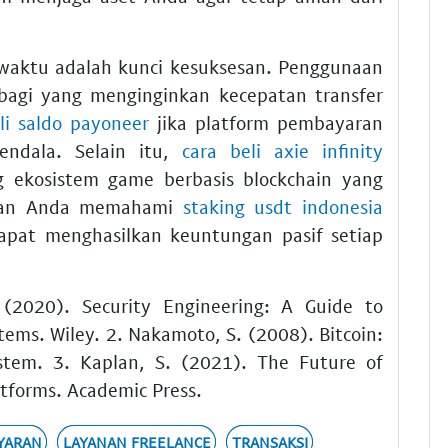
i waktu adalah kunci kesuksesan. Penggunaan
bagi yang menginginkan kecepatan transfer
li saldo payoneer
jika platform pembayaran
ndala. Selain itu,
cara beli axie infinity
ekosistem game berbasis blockchain yang
tikan Anda memahami
staking usdt indonesia
dapat menghasilkan keuntungan pasif setiap
 (2020). Security Engineering: A Guide to
ems. Wiley. 2. Nakamoto, S. (2008). Bitcoin:
stem. 3. Kaplan, S. (2021). The Future of
atforms. Academic Press.
YARAN
LAYANAN FREELANCE
TRANSAKSI