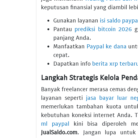
keputusan finansial yang diambil le
Gunakan layanan
isi saldo paypa
Pantau
prediksi bitcoin 2026
gu
panjang Anda.
Manfaatkan
Paypal ke dana
untu
cepat.
Dapatkan info
berita xrp terbar
Langkah Strategis Kelola Pend
Banyak freelancer merasa cemas d
layanan seperti
jasa bayar luar ne
memerlukan tambahan kuota untuk
kebutuhan koneksi internet Anda. T
ml paypal
kini bisa diperoleh m
JualSaldo.com
. Jangan lupa untuk