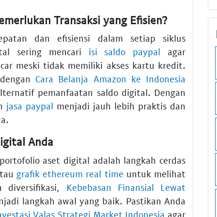
merlukan Transaksi yang Efisien?
patan dan efisiensi dalam setiap siklus
tal sering mencari
isi saldo paypal
agar
ncar meski tidak memiliki akses kartu kredit.
k dengan
Cara Belanja Amazon ke Indonesia
lternatif pemanfaatan saldo digital. Dengan
an
jasa paypal
menjadi jauh lebih praktis dan
da.
igital Anda
portofolio aset digital adalah langkah cerdas
ntau
grafik ethereum real time
untuk melihat
 diversifikasi,
Kebebasan Finansial Lewat
jadi langkah awal yang baik. Pastikan Anda
nvestasi Valas Strategi Market Indonesia
agar