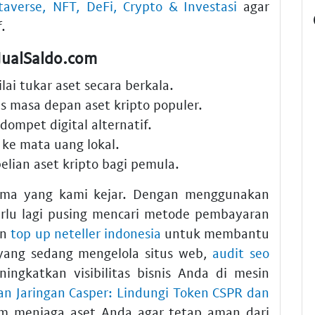
verse, NFT, DeFi, Crypto & Investasi
agar
.
JualSaldo.com
lai tukar aset secara berkala.
sis masa depan aset kripto populer.
 dompet digital alternatif.
o ke mata uang lokal.
lian aset kripto bagi pemula.
ama yang kami kejar. Dengan menggunakan
erlu lagi pusing mencari metode pembayaran
an
top up neteller indonesia
untuk membantu
yang sedang mengelola situs web,
audit seo
ngkatkan visibilitas bisnis Anda di mesin
n Jaringan Casper: Lindungi Token CSPR dan
m menjaga aset Anda agar tetap aman dari