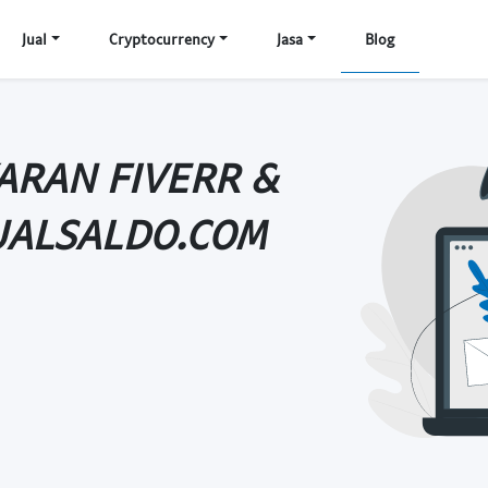
Jual
Cryptocurrency
Jasa
Blog
RAN FIVERR &
UALSALDO.COM