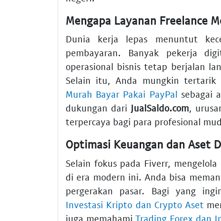
Mengapa Layanan Freelance Me
Dunia kerja lepas menuntut kece
pembayaran. Banyak pekerja digi
operasional bisnis tetap berjalan la
Selain itu, Anda mungkin tertari
Murah Bayar Pakai PayPal
sebagai a
dukungan dari
JualSaldo.com
, urus
terpercaya bagi para profesional mu
Optimasi Keuangan dan Aset D
Selain fokus pada Fiverr, mengelola 
di era modern ini. Anda bisa mema
pergerakan pasar. Bagi yang ingin
Investasi Kripto dan Crypto Aset
men
juga memahami
Trading Forex dan I