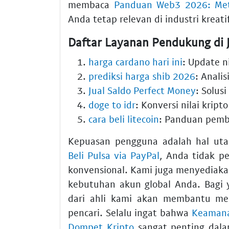
membaca
Panduan Web3 2026: Meta
Anda tetap relevan di industri kreatif
Daftar Layanan Pendukung di 
harga cardano hari ini
: Update ni
prediksi harga shib 2026
: Anali
Jual Saldo Perfect Money
: Solusi
doge to idr
: Konversi nilai kript
cara beli litecoin
: Panduan pembe
Kepuasan pengguna adalah hal ut
Beli Pulsa via PayPal
, Anda tidak p
konvensional. Kami juga menyediak
kebutuhan akun global Anda. Bagi 
dari ahli kami akan membantu meni
pencari. Selalu ingat bahwa
Keamana
Dompet Kripto
sangat penting dala