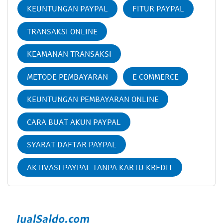
KEUNTUNGAN PAYPAL
FITUR PAYPAL
TRANSAKSI ONLINE
KEAMANAN TRANSAKSI
METODE PEMBAYARAN
E COMMERCE
KEUNTUNGAN PEMBAYARAN ONLINE
CARA BUAT AKUN PAYPAL
SYARAT DAFTAR PAYPAL
AKTIVASI PAYPAL TANPA KARTU KREDIT