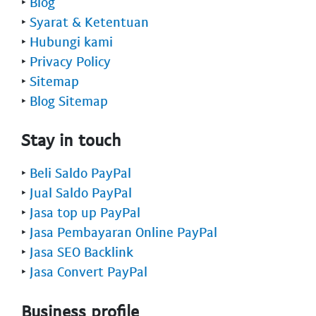
‣
Blog
‣
Syarat & Ketentuan
‣
Hubungi kami
‣
Privacy Policy
‣
Sitemap
‣
Blog Sitemap
Stay in touch
‣
Beli Saldo PayPal
‣
Jual Saldo PayPal
‣
Jasa top up PayPal
‣
Jasa Pembayaran Online PayPal
‣
Jasa SEO Backlink
‣
Jasa Convert PayPal
Business profile