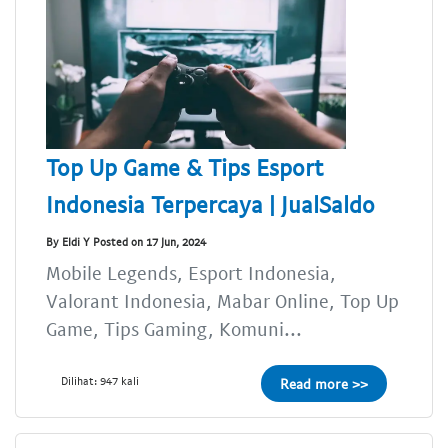
Top Up Game & Tips Esport
Indonesia Terpercaya | JualSaldo
By Eldi Y Posted on 17 Jun, 2024
Mobile Legends, Esport Indonesia,
Valorant Indonesia, Mabar Online, Top Up
Game, Tips Gaming, Komuni...
Dilihat: 947 kali
Read more >>