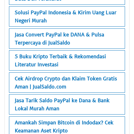
Solusi PayPal Indonesia & Kirim Uang Luar
Negeri Murah
Jasa Convert PayPal ke DANA & Pulsa
Terpercaya di JualSaldo
5 Buku Kripto Terbaik & Rekomendasi
Literatur Investasi
Cek Airdrop Crypto dan Klaim Token Gratis
Aman | JualSaldo.com
Jasa Tarik Saldo PayPal ke Dana & Bank
Lokal Murah Aman
Amankah Simpan Bitcoin di Indodax? Cek
Keamanan Aset Kripto