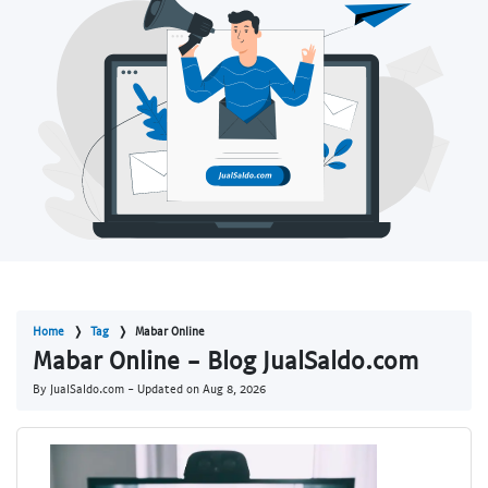
Home
Tag
Mabar Online
Mabar Online - Blog JualSaldo.com
By JualSaldo.com - Updated on
Aug 8, 2026