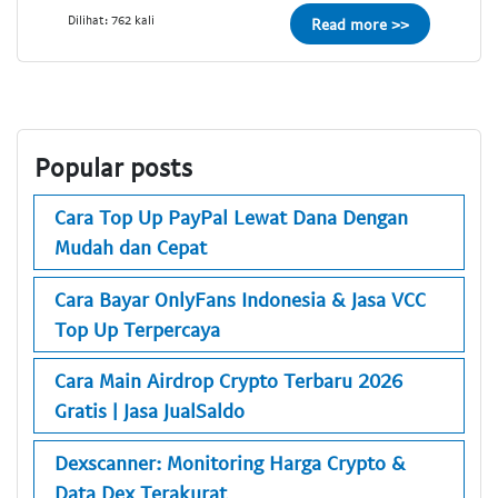
Dilihat: 762 kali
Read more >>
Popular posts
Cara Top Up PayPal Lewat Dana Dengan
Mudah dan Cepat
Cara Bayar OnlyFans Indonesia & Jasa VCC
Top Up Terpercaya
Cara Main Airdrop Crypto Terbaru 2026
Gratis | Jasa JualSaldo
Dexscanner: Monitoring Harga Crypto &
Data Dex Terakurat