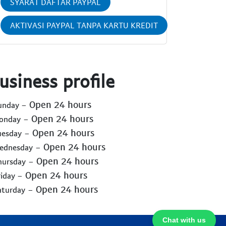
SYARAT DAFTAR PAYPAL
AKTIVASI PAYPAL TANPA KARTU KREDIT
usiness profile
- Open 24 hours
Sunday
- Open 24 hours
Monday
- Open 24 hours
uesday
- Open 24 hours
Wednesday
- Open 24 hours
hursday
- Open 24 hours
riday
- Open 24 hours
aturday
Chat with us