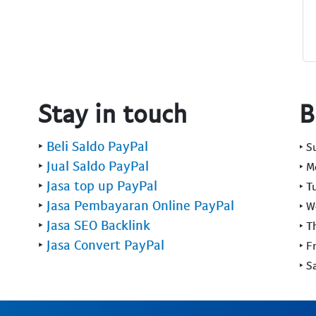
Stay in touch
B
‣
Beli Saldo PayPal
‣ 
‣
Jual Saldo PayPal
‣ 
‣
Jasa top up PayPal
‣ T
‣
Jasa Pembayaran Online PayPal
‣ 
‣
Jasa SEO Backlink
‣ T
‣
Jasa Convert PayPal
‣ F
‣ S