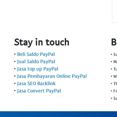
Stay in touch
B
‣
Beli Saldo PayPal
‣ 
‣
Jual Saldo PayPal
‣ 
‣
Jasa top up PayPal
‣ T
‣
Jasa Pembayaran Online PayPal
‣ 
‣
Jasa SEO Backlink
‣ T
‣
Jasa Convert PayPal
‣ F
‣ S